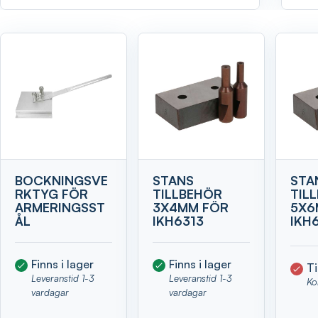
Visa
BOCKNINGSVE
STANS
STA
RKTYG FÖR
TILLBEHÖR
TIL
ARMERINGSST
3X4MM FÖR
5X6
ÅL
IKH6313
IKH
Finns i lager
Finns i lager
Ti
Leveranstid 1-3
Leveranstid 1-3
Ko
vardagar
vardagar