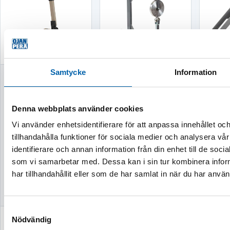
Samtycke
Information
BÄNKPLÅTSAX
ENGELSKT
RÖR
150MM
HJUL MINI
MAX
38M
FYR
Denna webbplats använder cookies
40
Vi använder enhetsidentifierare för att anpassa innehållet oc
tillhandahålla funktioner för sociala medier och analysera vår
Finns i lager
Finns i lager
identifierare och annan information från din enhet till de so
Ti
Leveranstid 1-3
Leveranstid 1-3
Ko
som vi samarbetar med. Dessa kan i sin tur kombinera info
vardagar
vardagar
har tillhandahållit eller som de har samlat in när du har använ
Samtyckesval
Nödvändig
1 714 kr
2 750 kr
3 51