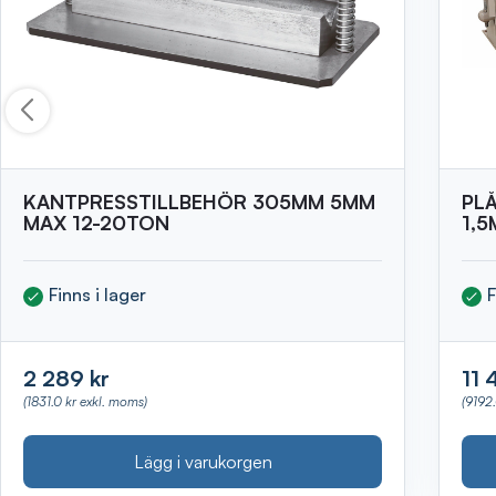
KANTPRESSTILLBEHÖR 305MM 5MM
PL
MAX 12-20TON
1,
Finns i lager
F
2 289 kr
11 
(1831.0 kr exkl. moms)
(9192
Lägg i varukorgen