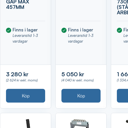
GAP MAX
730
457MM
(STÅ
ARB
Finns i lager
Finns i lager
Fi
Leveranstid 1-3
Leveranstid 1-3
Le
vardagar
vardagar
va
3 280 kr
5 050 kr
1 66
(2 624 kr exkl. moms)
(4 040 kr exkl. moms)
(1 334,
Köp
Köp