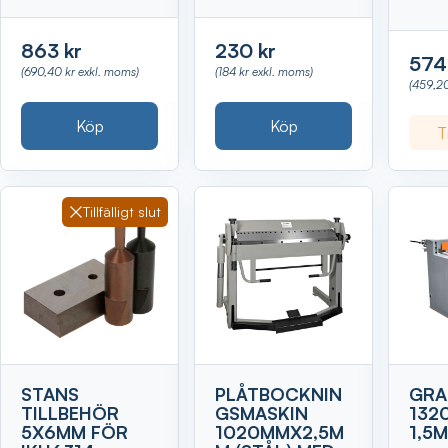
863 kr
230 kr
574
(690,40 kr exkl. moms)
(184 kr exkl. moms)
(459,20
Köp
Köp
Ti
Tillfälligt slut
STANS
PLÅTBOCKNIN
GRA
TILLBEHÖR
GSMASKIN
132
5X6MM FÖR
1020MMX2,5M
1,5