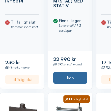
IKH6314
M (STÅL) MED
STATIV
Finns i lager
Tillfälligt slut
Ti
Leveranstid 1-3
Kommer inom kort
Ko
vardagar
22 990 kr
230 kr
17 1
(18 392 kr exkl. moms)
(184 kr exkl. moms)
(13 712
Köp
Tillfälligt slut
Ti
Tillfälligt slut