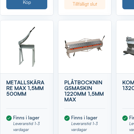
Köp
Tillfälligt slut
METALLSKÄRA
PLÅTBOCKNIN
KOM
RE MAX 1,5MM
GSMASKIN
132
500MM
1220MM 1,5MM
MAX
Finns i lager
Finns i lager
Fi
Leveranstid 1-3
Leveranstid 1-3
Le
vardagar
vardagar
va