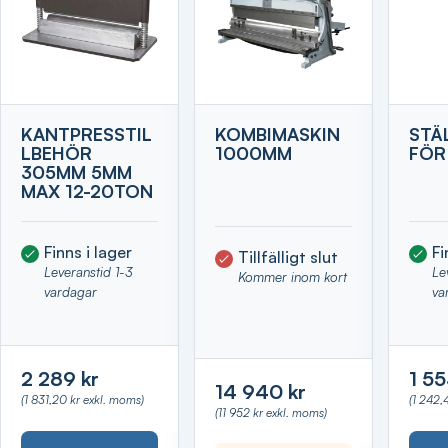
KANTPRESSTIL
KOMBIMASKIN
STÄ
LBEHÖR
1000MM
FÖR
305MM 5MM
MAX 12-20TON
Finns i lager
Fi
Tillfälligt slut
Leveranstid 1-3
Le
Kommer inom kort
vardagar
va
2 289 kr
1 55
14 940 kr
(1 831,20 kr exkl. moms)
(1 242,
(11 952 kr exkl. moms)