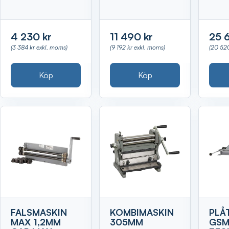
4 230 kr
11 490 kr
25 
(3 384 kr exkl. moms)
(9 192 kr exkl. moms)
(20 520
Köp
Köp
FALSMASKIN
KOMBIMASKIN
PLÅ
MAX 1,2MM
305MM
GSM