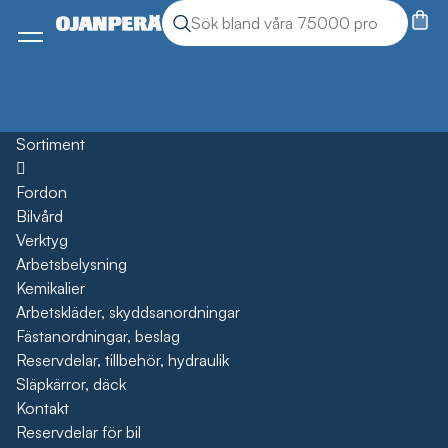
Sök
Sök produkter
Meny
Sortiment
Öppna
Fordon
Bilvård
Verktyg
Arbetsbelysning
Kemikalier
Arbetskläder, skyddsanordningar
Fästanordningar, beslag
Reservdelar, tillbehör, hydraulik
Släpkärror, däck
Kontakt
Reservdelar för bil