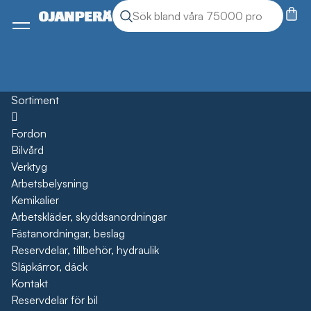
Sök
Sök produkter
Meny
Sortiment
Öppna
Fordon
Bilvård
Verktyg
Arbetsbelysning
Kemikalier
Arbetskläder, skyddsanordningar
Fästanordningar, beslag
Reservdelar, tillbehör, hydraulik
Släpkärror, däck
Kontakt
Reservdelar för bil