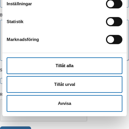
Inställningar
Beskrivning av varor/tjänster som ångras
*
Statistik
Marknadsföring
Tillåt alla
Samtycke
*
Jag godkänner att Ojanperä behandlar mina personuppgifter
för att hantera mitt ångerärende.
Tillåt urval
Robotvalidering
Avvisa