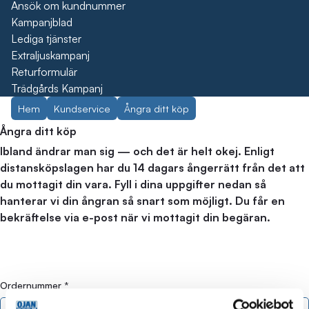
Ansök om kundnummer
Kampanjblad
Lediga tjänster
Extraljuskampanj
Returformulär
Trädgårds Kampanj
Hem
Kundservice
Ångra ditt köp
Ångra ditt köp
Ibland ändrar man sig — och det är helt okej. Enligt
distansköpslagen har du 14 dagars ångerrätt från det att
du mottagit din vara. Fyll i dina uppgifter nedan så
hanterar vi din ångran så snart som möjligt. Du får en
bekräftelse via e-post när vi mottagit din begäran.
Ordernummer
*