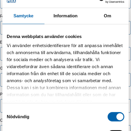
Samtycke
Information
Om
För- och efternamn
*
Denna webbplats använder cookies
E-postadress
*
Vi använder enhetsidentifierare för att anpassa innehållet
och annonserna till användarna, tillhandahålla funktioner
för sociala medier och analysera vår trafik. Vi
vidarebefordrar även sådana identifierare och annan
Gatuadress
*
information från din enhet till de sociala medier och
annons- och analysföretag som vi samarbetar med.
Dessa kan i sin tur kombinera informationen med annan
Postnummer
*
information som du har tillhandahållit eller som de har
samlat in när du har använt deras tjänster.
Samtyckesval
Nödvändig
Ort
*