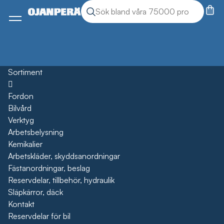
Sök
Sök produkter
Meny
Sortiment
Öppna
Fordon
Bilvård
Verktyg
Arbetsbelysning
Kemikalier
Arbetskläder, skyddsanordningar
Fästanordningar, beslag
Reservdelar, tillbehör, hydraulik
Släpkärror, däck
Kontakt
Reservdelar för bil