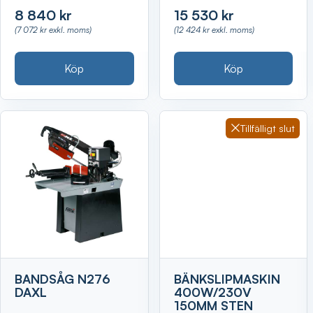
8 840 kr
15 530 kr
(7 072 kr exkl. moms)
(12 424 kr exkl. moms)
Köp
Köp
Tillfälligt slut
BANDSÅG N276
BÄNKSLIPMASKIN
DAXL
400W/230V
150MM STEN