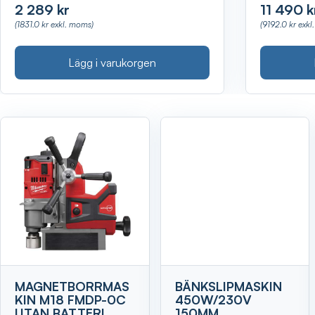
2 289 kr
11 490 k
(1831.0 kr exkl. moms)
(9192.0 kr exk
Lägg i varukorgen
Visa
MAGNETBORRMAS
BÄNKSLIPMASKIN
KIN M18 FMDP-0C
450W/230V
UTAN BATTERI
150MM