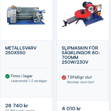
METALLSVARV
SLIPMASKIN FÖR
250X550
SÅGKLINGOR 80-
700MM
250W/230V
Finns i lager
Tillfälligt slut
Leveranstid 1-3 vardagar
Kommer inom kort
28 740 kr
4 010 kr
(22 992 kr exkl. moms)