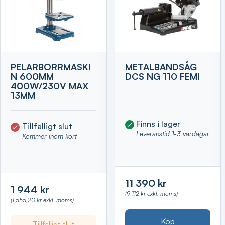
PELARBORRMASKI
METALBANDSÅG
N 600MM
DCS NG 110 FEMI
400W/230V MAX
13MM
Finns i lager
Tillfälligt slut
Leveranstid 1-3 vardagar
Kommer inom kort
11 390 kr
1 944 kr
(9 112 kr exkl. moms)
(1 555,20 kr exkl. moms)
Köp
Tillfälligt slut