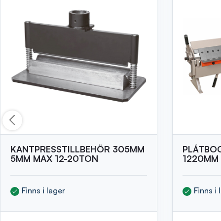
KANTPRESSTILLBEHÖR 305MM
PLÅTBO
5MM MAX 12-20TON
1220MM 
Finns i lager
Finns i 