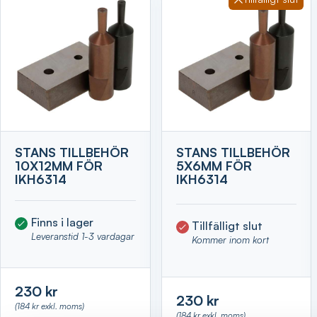
STANS TILLBEHÖR
STANS TILLBEHÖR
10X12MM FÖR
5X6MM FÖR
IKH6314
IKH6314
Finns i lager
Tillfälligt slut
Leveranstid 1-3 vardagar
Kommer inom kort
230 kr
230 kr
(184 kr exkl. moms)
(184 kr exkl. moms)