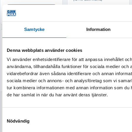
Köp
Tillfälligt slut
Samtycke
Information
Tillfälligt slut
Denna webbplats använder cookies
Vi använder enhetsidentifierare för att anpassa innehållet och
användarna, tillhandahålla funktioner för sociala medier och a
vidarebefordrar även sådana identifierare och annan informatio
sociala medier och annons- och analysföretag som vi samar
tur kombinera informationen med annan information som du har
de har samlat in när du har använt deras tjänster.
PELARBORRMASKI
PELARBORRMASKI
N 1015MM
N RADIAL
650W/400V MT2
370W/230V MT2
Samtyckesval
Nödvändig
Finns i lager
Tillfälligt slut