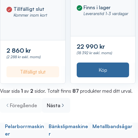
Finns i lager
Tillfälligt slut
Leveranstid 1-3 vardagar
Kommer inom kort
22 990 kr
2 860 kr
(18 392 kr exkl. moms)
(2 288 kr exkl. moms)
Köp
Tillfälligt slut
Visar sida
1
av
2
sidor. Totalt finns
87
produkter med ditt urval.
Föregående
Nästa
Pelarborrmaskin
Bänkslipmaskine
Metallbandsågar
er
r