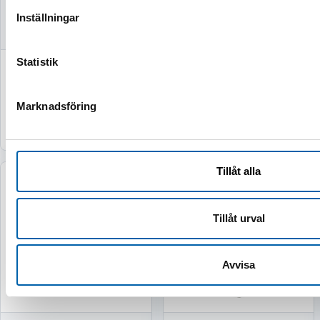
Leveranstid 1-3 vardagar
Kommer inom kort
Inställningar
5 740 kr
Statistik
9 550 kr
(4 592 kr exkl. moms)
(7 640 kr exkl. moms)
Marknadsföring
Köp
Tillfälligt slut
Tillåt alla
Tillfälligt slut
Tillåt urval
Avvisa