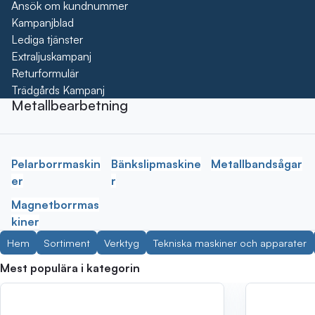
Ansök om kundnummer
Kampanjblad
Lediga tjänster
Extraljuskampanj
Returformulär
Trädgårds Kampanj
Metallbearbetning
Pelarborrmaskin
Bänkslipmaskine
Metallbandsågar
er
r
Magnetborrmas
kiner
Hem
Sortiment
Verktyg
Tekniska maskiner och apparater
Mest populära i kategorin