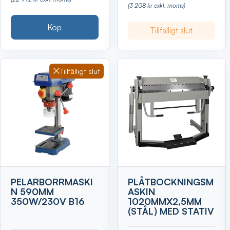
(3 208 kr exkl. moms)
Köp
Tillfälligt slut
Tillfälligt slut
PELARBORRMASKI
PLÅTBOCKNINGSM
N 590MM
ASKIN
350W/230V B16
1020MMX2,5MM
(STÅL) MED STATIV