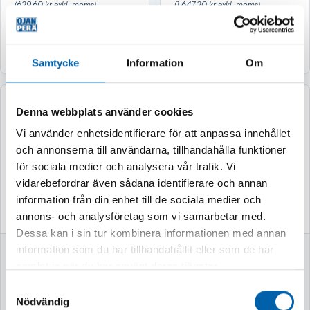
(629,60 kr exkl. moms)
(1 647,20 kr exkl. moms)
Köp
Köp
Samtycke
Information
Om
Denna webbplats använder cookies
Vi använder enhetsidentifierare för att anpassa innehållet
och annonserna till användarna, tillhandahålla funktioner
för sociala medier och analysera vår trafik. Vi
vidarebefordrar även sådana identifierare och annan
information från din enhet till de sociala medier och
annons- och analysföretag som vi samarbetar med.
Dessa kan i sin tur kombinera informationen med annan
information som du har tillhandahållit eller som de har
ARBETSLJUSRAMP
ARBETS-/BACKLJU
120W 12"/309MM
S NIX 22W 2500LM
samlat in när du har använt deras tjänster.
9239LM
R148
Samtyckesval
Nödvändig