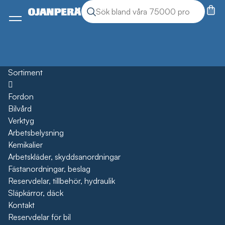
Sök
Sök produkter
Meny
Sortiment
Öppna
Fordon
Bilvård
Verktyg
Arbetsbelysning
Kemikalier
Arbetskläder, skyddsanordningar
Fästanordningar, beslag
Reservdelar, tillbehör, hydraulik
Släpkärror, däck
Kontakt
Reservdelar för bil