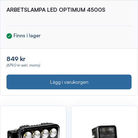
ARBETSLAMPA LED OPTIMUM 4500S
Finns i lager
849 kr
(679.0 kr exkl. moms)
Lägg i varukorgen
Visa