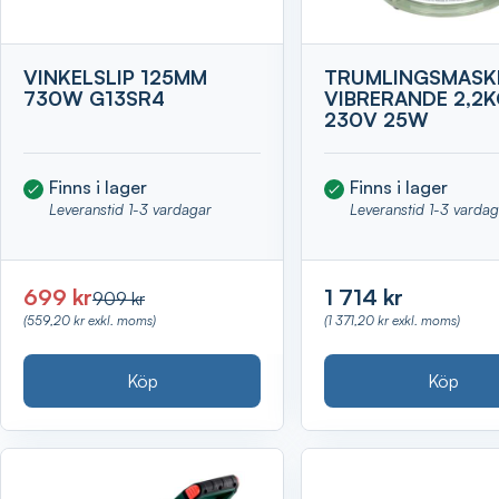
VINKELSLIP 125MM
TRUMLINGSMASK
730W G13SR4
VIBRERANDE 2,2
230V 25W
Finns i lager
Finns i lager
Leveranstid 1-3 vardagar
Leveranstid 1-3 varda
699 kr
1 714 kr
909 kr
(559,20 kr exkl. moms)
(1 371,20 kr exkl. moms)
Köp
Köp