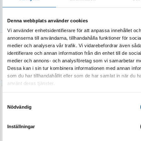
Finns i lager
Finns i lager
Leveranstid 1-3 vardagar
Leveranstid 1-3 varda
Denna webbplats använder cookies
Vi använder enhetsidentifierare för att anpassa innehållet oc
annonserna till användarna, tillhandahålla funktioner för socia
1 595 kr
1 495 kr
medier och analysera vår trafik. Vi vidarebefordrar även såd
(1 276 kr exkl. moms)
(1 196 kr exkl. moms)
identifierare och annan information från din enhet till de socia
medier och annons- och analysföretag som vi samarbetar m
Köp
Köp
Dessa kan i sin tur kombinera informationen med annan info
som du har tillhandahållit eller som de har samlat in när du h
använt deras tjänster.
Samtyckesval
Nödvändig
Inställningar