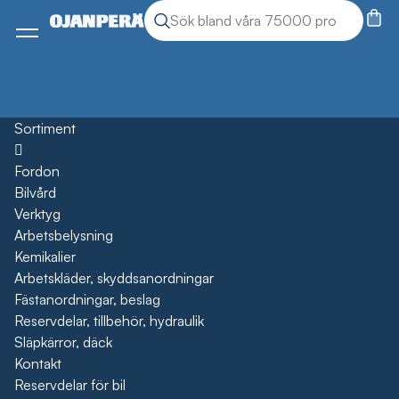
Sök
Sök produkter
Meny
Sortiment
Öppna
Fordon
Bilvård
Verktyg
Arbetsbelysning
Kemikalier
Arbetskläder, skyddsanordningar
Fästanordningar, beslag
Reservdelar, tillbehör, hydraulik
Släpkärror, däck
Kontakt
Reservdelar för bil