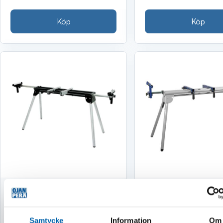
Köp
Köp
SÅGBORD FÖR KAP-
SÅGBORD FÖR KA
OCH GERINGSSÅGAR
OCH GERSÅG 134
3140MM
Samtycke
Information
Om