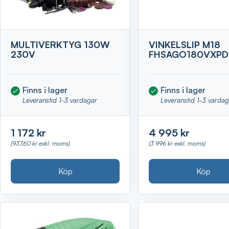
MULTIVERKTYG 130W
VINKELSLIP M18
230V
FHSAGO180VXPD
Finns i lager
Finns i lager
Leveranstid 1-3 vardagar
Leveranstid 1-3 varda
1 172 kr
4 995 kr
(937,60 kr exkl. moms)
(3 996 kr exkl. moms)
Köp
Köp