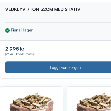
VEDKLYV 7TON 52CM MED STATIV
Finns i lager
2 995 kr
(2396.0 kr exkl. moms)
Lägg i varukorgen
Visa