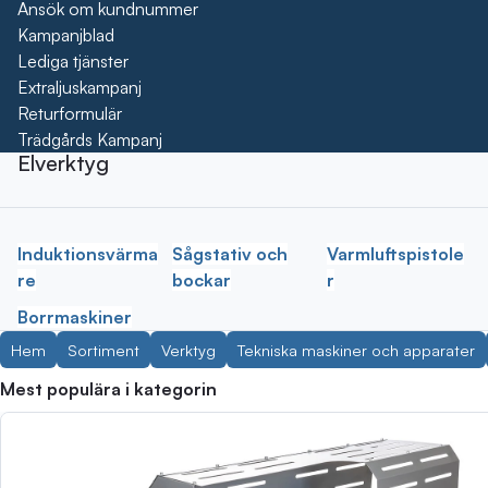
Ansök om kundnummer
Kampanjblad
Lediga tjänster
Extraljuskampanj
Returformulär
Trädgårds Kampanj
Elverktyg
Induktionsvärma
Sågstativ och
Varmluftspistole
re
bockar
r
Borrmaskiner
Hem
Sortiment
Verktyg
Tekniska maskiner och apparater
Mest populära i kategorin