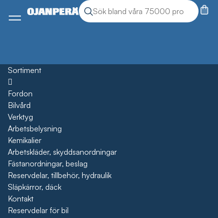
Sök
Sök produkter
Meny
Sortiment
Öppna
Fordon
Bilvård
Verktyg
Arbetsbelysning
Kemikalier
Arbetskläder, skyddsanordningar
Fästanordningar, beslag
Reservdelar, tillbehör, hydraulik
Släpkärror, däck
Kontakt
Reservdelar för bil