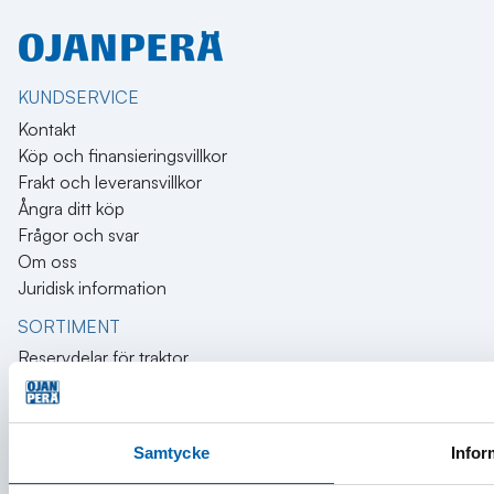
KUNDSERVICE
Kontakt
Köp och finansieringsvillkor
Frakt och leveransvillkor
Ångra ditt köp
Frågor och svar
Om oss
Juridisk information
SORTIMENT
Reservdelar för traktor
Elverktyg
Garage- och verkstadsutrustning
FÖR TRÄDGÅRDEN
Samtycke
Infor
Grästrimmers