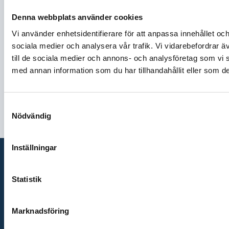
Övriga batteriverktyg
Denna webbplats använder cookies
KONTAKT​
Vi använder enhetsidentifierare för att anpassa innehållet och
Telefon 0920-23 02 20
sociala medier och analysera vår trafik. Vi vidarebefordrar ä
Webb 8.30-15.30
till de sociala medier och annons- och analysföretag som vi
webbshop@ojanpera.net
med annan information som du har tillhandahållit eller som de
Samtyckesval
Nödvändig
Inställningar
Statistik
Marknadsföring