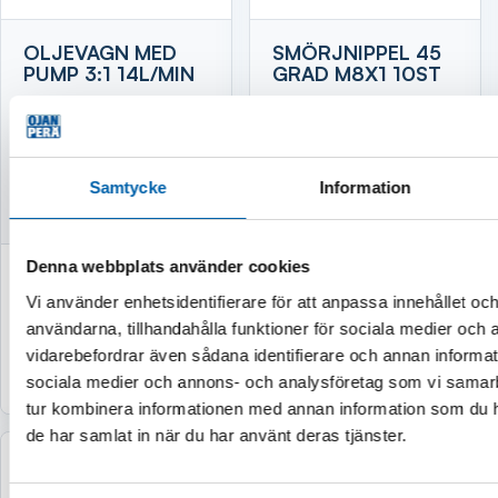
OLJEVAGN MED
SMÖRJNIPPEL 45
PUMP 3:1 14L/MIN
GRAD M8X1 10ST
Finns i lager
Finns i lager
Samtycke
Information
Leveranstid 1-3
Leveranstid 1-3
vardagar
vardagar
Denna webbplats använder cookies
9 140 kr
148 kr
Vi använder enhetsidentifierare för att anpassa innehållet och
(7 312 kr exkl. moms)
(118,40 kr exkl. moms)
användarna, tillhandahålla funktioner för sociala medier och a
vidarebefordrar även sådana identifierare och annan informatio
Köp
Köp
sociala medier och annons- och analysföretag som vi samar
tur kombinera informationen med annan information som du har
de har samlat in när du har använt deras tjänster.