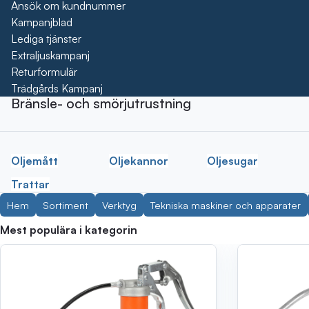
Ansök om kundnummer
Kampanjblad
Lediga tjänster
Extraljuskampanj
Returformulär
Trädgårds Kampanj
Bränsle- och smörjutrustning
Oljemått
Oljekannor
Oljesugar
Trattar
Hem
Sortiment
Verktyg
Tekniska maskiner och apparater
Mest populära i kategorin