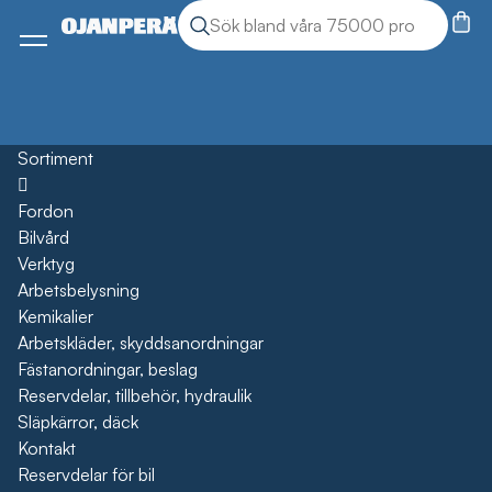
Sök
Sök produkter
Meny
Sortiment
Öppna
Fordon
Bilvård
Verktyg
Arbetsbelysning
Kemikalier
Arbetskläder, skyddsanordningar
Fästanordningar, beslag
Reservdelar, tillbehör, hydraulik
Släpkärror, däck
Kontakt
Reservdelar för bil