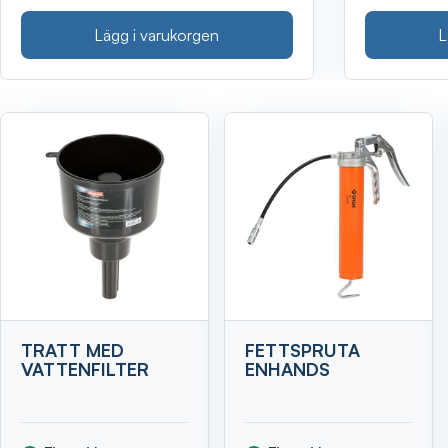
Lägg i varukorgen
L
Visa
TRATT MED
FETTSPRUTA
VATTENFILTER
ENHANDS