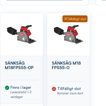
Visa
Tillfälligt slut
SÄNKSÅG
SÄNKSÅG M18
M18FPS55-0P
FPS55-0
Finns i lager
Tillfälligt slut
Leveranstid 1-3
Kommer inom kort
vardagar