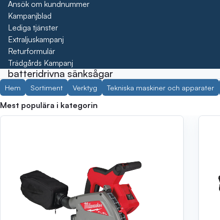
Ansök om kundnummer
Kampanjblad
Lediga tjänster
Extraljuskampanj
Returformulär
Trädgårds Kampanj
batteridrivna sänksågar
Hem
Sortiment
Verktyg
Tekniska maskiner och apparater
Mest populära i kategorin