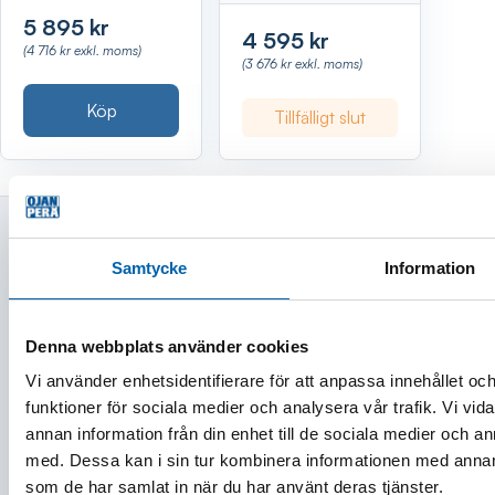
5 895 kr
4 595 kr
(4 716 kr exkl. moms)
(3 676 kr exkl. moms)
Köp
Tillfälligt slut
Samtycke
Information
KUNDSERVICE
Denna webbplats använder cookies
Kontakt
Vi använder enhetsidentifierare för att anpassa innehållet och
Köp och finansieringsvillkor
funktioner för sociala medier och analysera vår trafik. Vi vid
Frakt och leveransvillkor
annan information från din enhet till de sociala medier och 
Ångra ditt köp
med. Dessa kan i sin tur kombinera informationen med annan i
Frågor och svar
som de har samlat in när du har använt deras tjänster.
Om oss