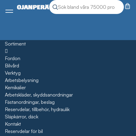
Sök
Sök produkter
Meny
Sortiment
Öppna
Fordon
Bilvård
Verktyg
Arbetsbelysning
Kemikalier
Arbetskläder, skyddsanordningar
Fästanordningar, beslag
Reservdelar, tillbehör, hydraulik
Släpkärror, däck
Kontakt
Reservdelar för bil