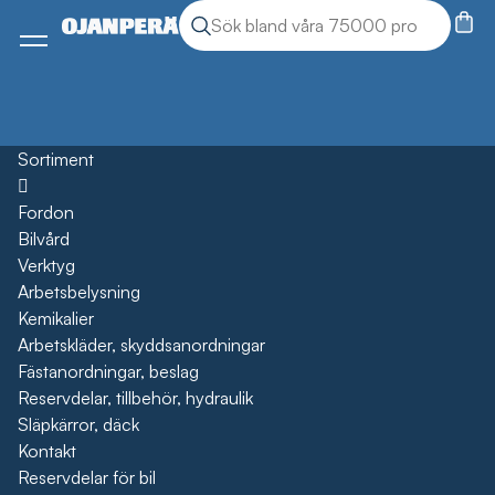
Sök
Sök produkter
Meny
Sortiment
Öppna
Fordon
Bilvård
Verktyg
Arbetsbelysning
Kemikalier
Arbetskläder, skyddsanordningar
Fästanordningar, beslag
Reservdelar, tillbehör, hydraulik
Släpkärror, däck
Kontakt
Reservdelar för bil