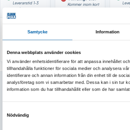
Leveranstid 1-3
Leve
Kommer inom kort
vardagar
var
182 kr
748 
1 599 kr
Samtycke
Information
(145,60 kr exkl. moms)
(598,40 k
(1 279,20 kr exkl. moms)
Köp
Tillfälligt slut
Denna webbplats använder cookies
Vi använder enhetsidentifierare för att anpassa innehållet oc
tillhandahålla funktioner för sociala medier och analysera vår
identifierare och annan information från din enhet till de soc
analysföretag som vi samarbetar med. Dessa kan i sin tur 
information som du har tillhandahållit eller som de har samlat
KUNDSERVICE
Samtyckesval
Kontakt
Nödvändig
Köp och finansieringsvillkor
Frakt och leveransvillkor