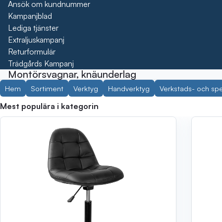
Ansök om kundnummer
Kampanjblad
Lediga tjänster
Extraljuskampanj
Returformulär
Trädgårds Kampanj
Montörsvagnar, knäunderlag
Hem
Sortiment
Verktyg
Handverktyg
Verkstads- och spe
Mest populära i kategorin