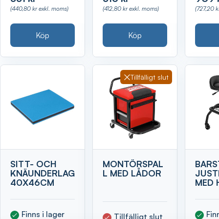
(440,80 kr exkl. moms)
(412,80 kr exkl. moms)
(727,20 k
Köp
Köp
Tillfälligt slut
SITT- OCH
MONTÖRSPAL
BARS
KNÄUNDERLAG
L MED LÅDOR
JUST
40X46CM
MED 
Finns i lager
Fin
Tillfälligt slut