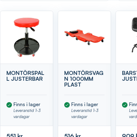
Visa
MONTÖRSPAL
MONTÖRSVAG
BARS
L JUSTERBAR
N 1000MM
JUST
PLAST
Finns i lager
Finns i lager
Fin
Leveranstid 1-3
Leveranstid 1-3
Leve
vardagar
vardagar
var
551 kr
516 kr
909 