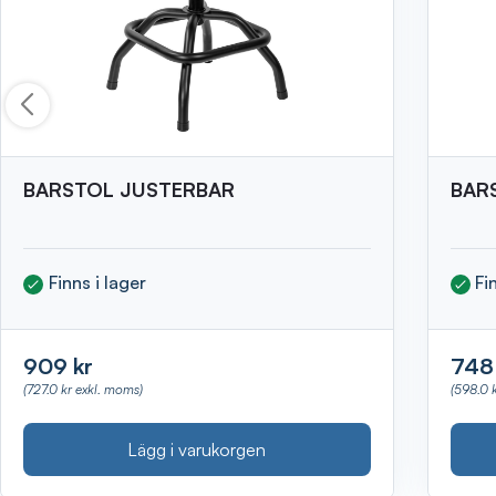
BARSTOL JUSTERBAR
BAR
Finns i lager
Fi
909 kr
748 
(727.0 kr exkl. moms)
(598.0 
Lägg i varukorgen