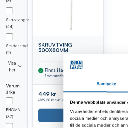
(8)
Skruvtvingar
(44)
SKRUVTVING
Smidesstäd
300X80MM
(2)
Visa
fler
Finns i lager
(Kalix)
Leveranstid 1-3 vardagar
Samtycke
Varum
ärke
449 kr
(359,20 kr exkl. moms)
Denna webbplats använder 
EHOMA
Vi använder enhetsidentifierar
Köp
(37)
sociala medier och analysera 
till de sociala medier och a