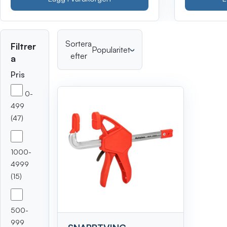
Sortera
Filtrer
Popularitet
efter
a
Pris
Sortera
0-
499
(47)
1000-
4999
(15)
500-
999