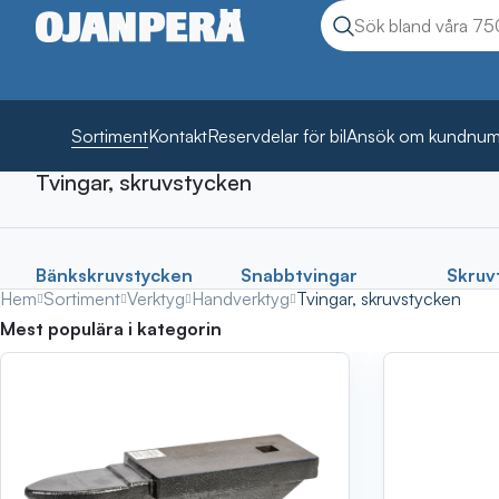
Sök
Sök produkter
Sortiment
Kontakt
Reservdelar för bil
Ansök om kundnu
Tvingar, skruvstycken
Fordon
Bilvård
Verktyg
Arbetsbelysning
Bänkskruvstycken
Snabbtvingar
Skruv
Kemikalier
Hem
Sortiment
Verktyg
Handverktyg
Tvingar, skruvstycken
Arbetskläder, skyddsanordningar
Mest populära i kategorin
Fästanordningar, beslag
Reservdelar, tillbehör, hydraulik
Släpkärror, däck