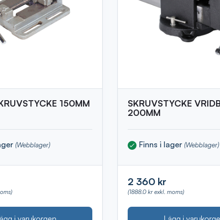
KRUVSTYCKE 150MM
SKRUVSTYCKE VRID
200MM
lager
Finns i lager
(Webblager)
(Webblager)
2 360 kr
moms)
(1888.0 kr exkl. moms)
ägg i varukorgen
Lägg i varukorg