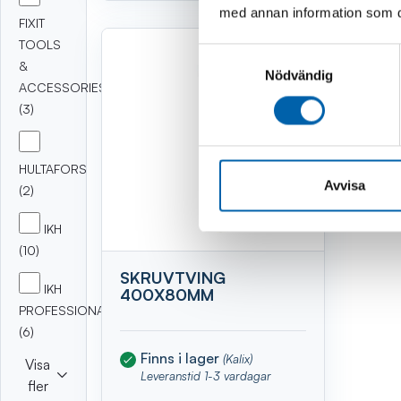
med annan information som du 
FIXIT
TOOLS
Samtyckesval
&
Nödvändig
ACCESSORIES
(3)
HULTAFORS
Avvisa
(2)
IKH
(10)
SKRUVTVING
IKH
400X80MM
PROFESSIONAL
(6)
Finns i lager
(Kalix)
Visa
Leveranstid 1-3 vardagar
fler