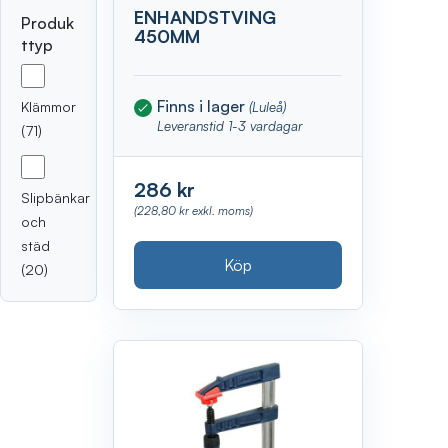
ENHANDSTVING
Produk
450MM
ttyp
Finns i lager
Klämmor
(Luleå)
Leveranstid 1-3 vardagar
(71)
286 kr
Slipbänkar
(228,80 kr exkl. moms)
och
städ
Köp
(20)
Visa