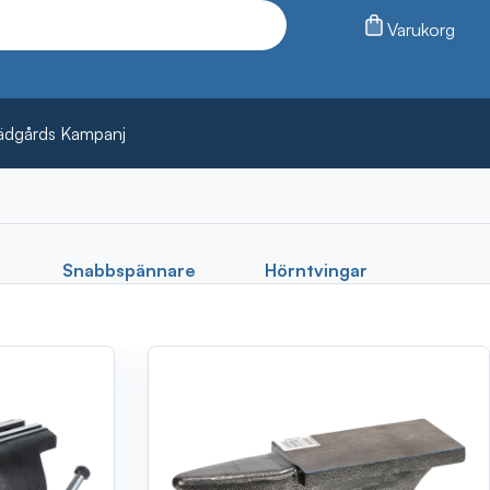
Varukorg
ädgårds Kampanj
Snabbspännare
Hörntvingar