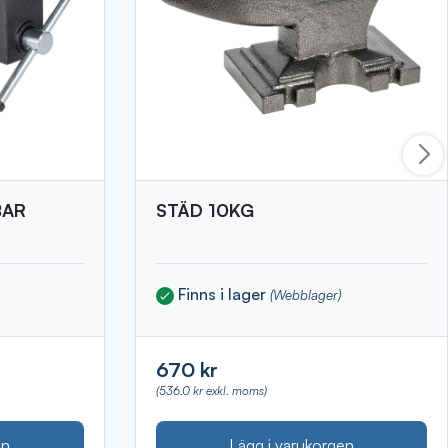
BAR
STÄD 10KG
Finns i lager
(Webblager)
670 kr
(536.0 kr exkl. moms)
en
Lägg i varukorgen