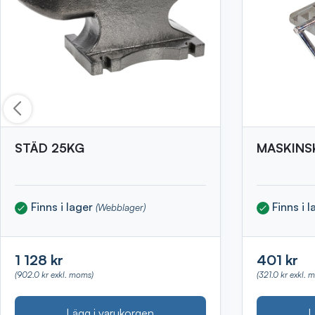
STÄD 25KG
MASKINS
Finns i lager
Finns i 
(Webblager)
1 128 kr
401 kr
(902.0 kr exkl. moms)
(321.0 kr exkl. 
Lägg i varukorgen
L