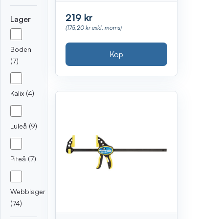
219 kr
Lager
(175,20 kr exkl. moms)
Boden
Köp
(7)
Kalix (4)
Luleå (9)
Piteå (7)
Webblager
(74)