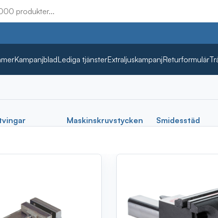
mmer
Kampanjblad
Lediga tjänster
Extraljuskampanj
Returformulär
Tr
tvingar
Maskinskruvstycken
Smidesstäd