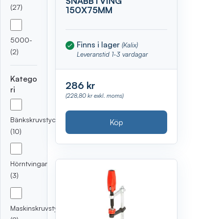
SNABBTVING
(27)
150X75MM
5000-
Finns i lager
(Kalix)
(2)
Leveranstid 1-3 vardagar
Katego
286 kr
ri
(228,80 kr exkl. moms)
Bänkskruvstycken
Köp
(10)
Hörntvingar
(3)
Maskinskruvstycken