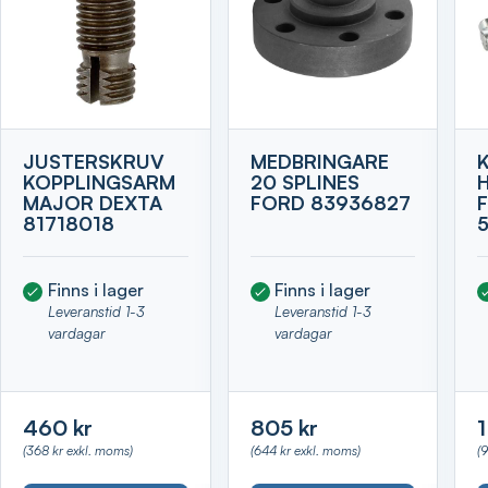
JUSTERSKRUV
MEDBRINGARE
KOPPLINGSARM
20 SPLINES
MAJOR DEXTA
FORD 83936827
81718018
Finns i lager
Finns i lager
Leveranstid 1-3
Leveranstid 1-3
vardagar
vardagar
460 kr
805 kr
1
(368 kr exkl. moms)
(644 kr exkl. moms)
(