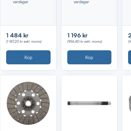
vardagar
vardagar
1 484 kr
1 196 kr
(1 187,20 kr exkl. moms)
(956,80 kr exkl. moms)
(
Köp
Köp