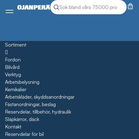
Sök
Sök produkter
Meny
Sortiment
Öppna
Fordon
Bilvård
Verktyg
Arbetsbelysning
Kemikalier
Arbetskläder, skyddsanordningar
Fästanordningar, beslag
Reservdelar, tillbehör, hydraulik
Släpkärror, däck
Kontakt
Reservdelar för bil