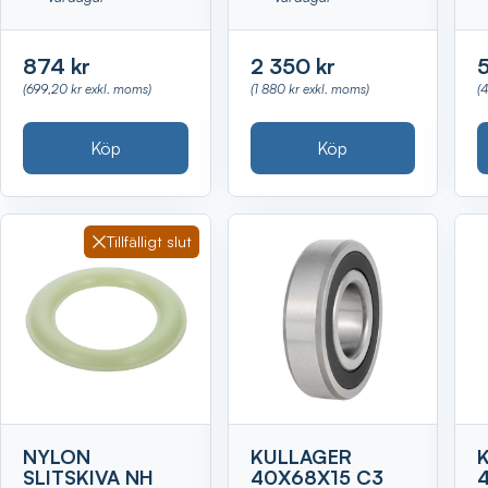
874 kr
2 350 kr
(699,20 kr exkl. moms)
(1 880 kr exkl. moms)
(
Köp
Köp
Tillfälligt slut
NYLON
KULLAGER
SLITSKIVA NH
40X68X15 C3