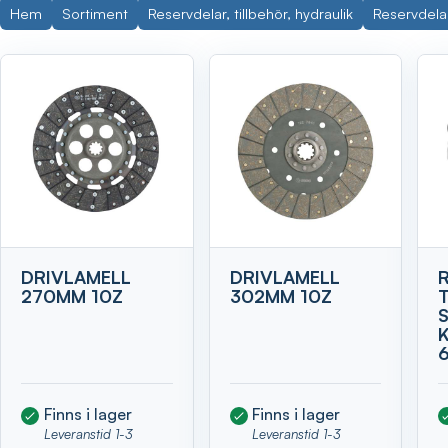
Hem
Sortiment
Reservdelar, tillbehör, hydraulik
Reservdelar
Visa
DRIVLAMELL
DRIVLAMELL
270MM 10Z
302MM 10Z
Finns i lager
Finns i lager
Leveranstid 1-3
Leveranstid 1-3