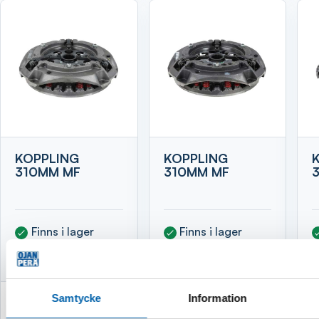
KOPPLING
KOPPLING
310MM MF
310MM MF
Finns i lager
Finns i lager
Leveranstid 1-3
Leveranstid 1-3
vardagar
vardagar
Samtycke
Information
5 740 kr
5 510 kr