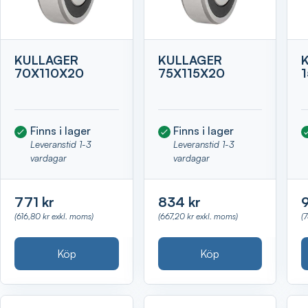
KULLAGER
KULLAGER
70X110X20
75X115X20
Finns i lager
Finns i lager
Leveranstid 1-3
Leveranstid 1-3
vardagar
vardagar
771 kr
834 kr
(616,80 kr exkl. moms)
(667,20 kr exkl. moms)
(
Köp
Köp