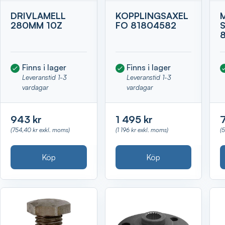
DRIVLAMELL
KOPPLINGSAXEL
280MM 10Z
FO 81804582
Finns i lager
Finns i lager
Leveranstid 1-3
Leveranstid 1-3
vardagar
vardagar
943 kr
1 495 kr
(754,40 kr exkl. moms)
(1 196 kr exkl. moms)
(
Köp
Köp