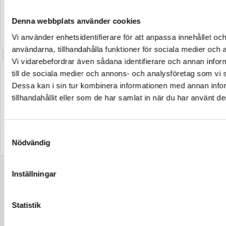
(4 592 kr exkl. moms)
(4 408 kr exkl. moms)
(
Denna webbplats använder cookies
Köp
Köp
Vi använder enhetsidentifierare för att anpassa innehållet och
användarna, tillhandahålla funktioner för sociala medier och a
Vi vidarebefordrar även sådana identifierare och annan inform
till de sociala medier och annons- och analysföretag som vi
Dessa kan i sin tur kombinera informationen med annan info
tillhandahållit eller som de har samlat in när du har använt de
Samtyckesval
Nödvändig
KOPPLING
KOPPLING
Inställningar
310MM CIH
310MM FORD
Statistik
Finns i lager
Finns i lager