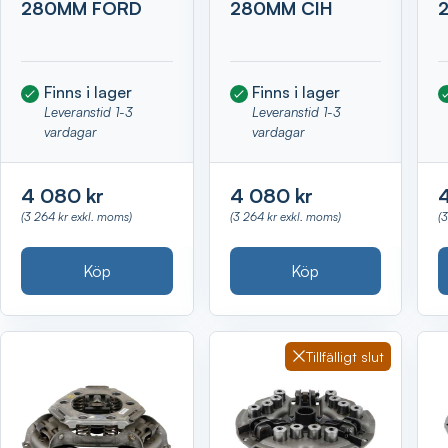
280MM FORD
280MM CIH
Finns i lager
Finns i lager
Leveranstid 1-3
Leveranstid 1-3
vardagar
vardagar
4 080 kr
4 080 kr
(3 264 kr exkl. moms)
(3 264 kr exkl. moms)
(
Köp
Köp
Tillfälligt slut