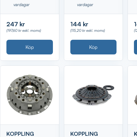
vardagar
vardagar
247 kr
144 kr
1
(197,60 kr exkl. moms)
(115,20 kr exkl. moms)
(
Köp
Köp
KOPPLING
KOPPLING