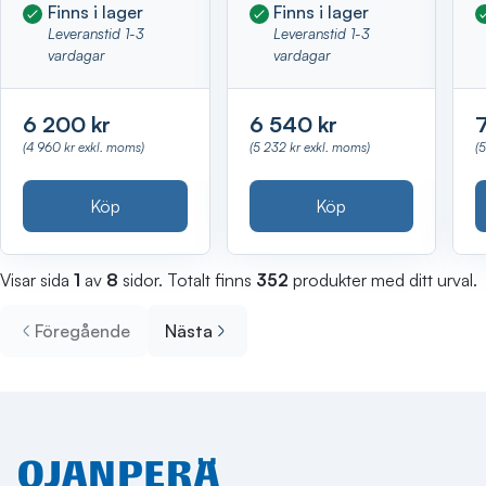
Finns i lager
Finns i lager
Leveranstid 1-3
Leveranstid 1-3
vardagar
vardagar
6 200 kr
6 540 kr
(4 960 kr exkl. moms)
(5 232 kr exkl. moms)
(
Köp
Köp
Visar sida
1
av
8
sidor. Totalt finns
352
produkter med ditt urval.
Föregående
Nästa