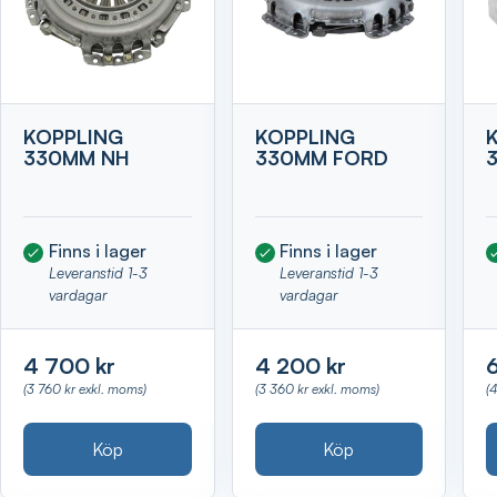
KOPPLING
KOPPLING
330MM NH
330MM FORD
Finns i lager
Finns i lager
Leveranstid 1-3
Leveranstid 1-3
vardagar
vardagar
4 700 kr
4 200 kr
(3 760 kr exkl. moms)
(3 360 kr exkl. moms)
(
Köp
Köp