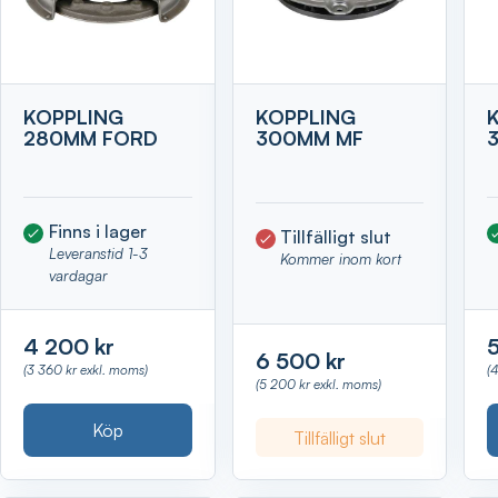
KOPPLING
KOPPLING
280MM FORD
300MM MF
Finns i lager
Tillfälligt slut
Leveranstid 1-3
Kommer inom kort
vardagar
4 200 kr
5
6 500 kr
(3 360 kr exkl. moms)
(
(5 200 kr exkl. moms)
Köp
Tillfälligt slut