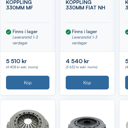
KOPPLING
KOPPLING
330MM MF
330MM FIAT NH
Finns i lager
Finns i lager
Leveranstid 1-3
Leveranstid 1-3
vardagar
vardagar
5 510 kr
4 540 kr
(4 408 kr exkl. moms)
(3 632 kr exkl. moms)
(
Köp
Köp