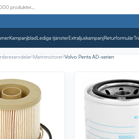
mmer
Kampanjblad
Lediga tjänster
Extraljuskampanj
Returformulär
Tr
rdereservdelar
Marinmotorer
Volvo Penta AD-serien