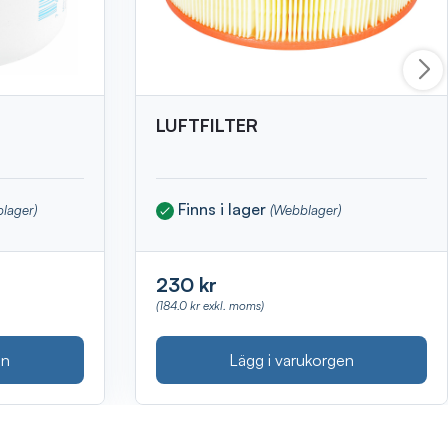
LUFTFILTER
Finns i lager
blager)
(Webblager)
230 kr
(184.0 kr exkl. moms)
en
Lägg i varukorgen