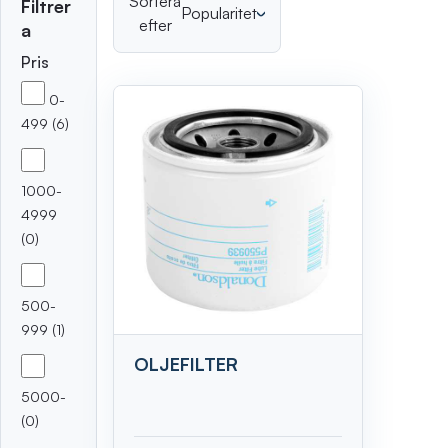
Sortera
Filtrer
Popularitet
efter
a
Pris
Sortera
0-
499 (6)
1000-
4999
(0)
500-
999 (1)
OLJEFILTER
5000-
(0)