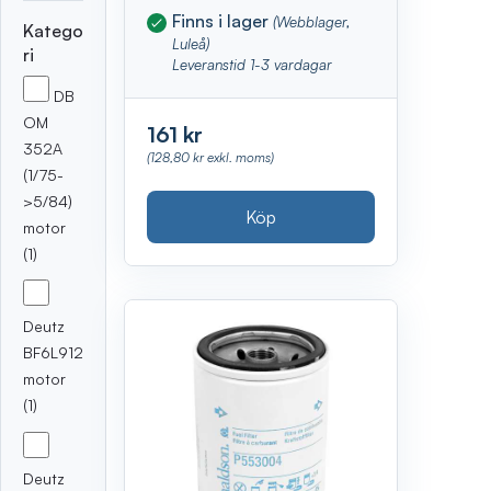
Finns i lager
(Webblager,
Katego
Luleå)
ri
Leveranstid 1-3 vardagar
DB
OM
161 kr
352A
(128,80 kr exkl. moms)
(1/75-
>5/84)
Köp
motor
(1)
Deutz
BF6L912
motor
(1)
Deutz