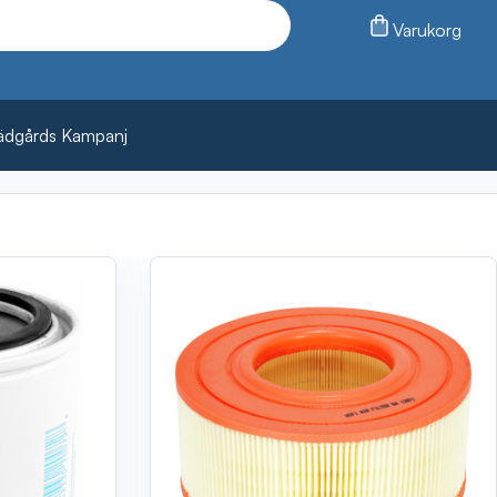
Varukorg
ädgårds Kampanj