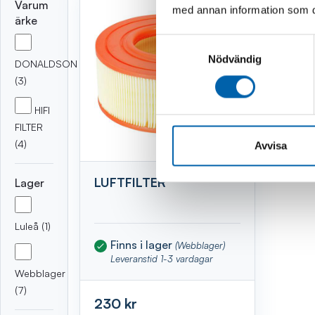
Varum
med annan information som du 
ärke
Samtyckesval
Nödvändig
DONALDSON
(3)
HIFI
FILTER
(4)
Avvisa
LUFTFILTER
Lager
Luleå (1)
Finns i lager
(Webblager)
Leveranstid 1-3 vardagar
Webblager
(7)
230 kr