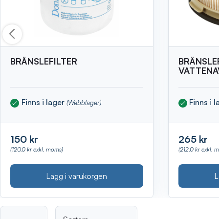
BRÄNSLEFILTER
BRÄNSLE
VATTENA
Finns i lager
Finns i 
(Webblager)
150 kr
265 kr
(120.0 kr exkl. moms)
(212.0 kr exkl. 
Lägg i varukorgen
L