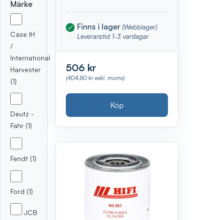
Märke
Finns i lager
(Webblager)
Case IH
Leveranstid 1-3 vardagar
/
International
506 kr
Harvester
(404,80 kr exkl. moms)
(1)
Köp
Deutz -
Fahr (1)
Fendt (1)
Ford (1)
JCB