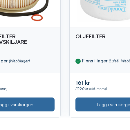
FILTER
OLJEFILTER
VSKILJARE
lager
Finns i lager
(Webblager)
(Luleå, Web
161 kr
moms)
(129.0 kr exkl. moms)
ägg i varukorgen
Lägg i varukorg