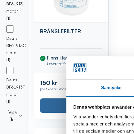
BF6L913
motor
(1)
BRÄNSLEFILTER
Deutz
BF6L913C
motor
Finns i lager
(Webblager)
(1)
Leveranstid 1-3 vardagar
Deutz
150 kr
BF6L913T
Samtycke
(120 kr exkl. moms)
motor
(1)
Köp
Denna webbplats använder 
Visa
Vi använder enhetsidentifierar
fler
sociala medier och analysera 
till de sociala medier och a