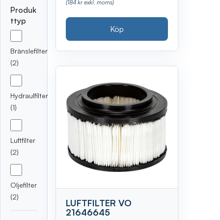
(184 kr exkl. moms)
Produk
ttyp
Köp
Bränslefilter
(2)
Hydraulfilter
(1)
Luftfilter
(2)
Oljefilter
(2)
LUFTFILTER VO
21646645