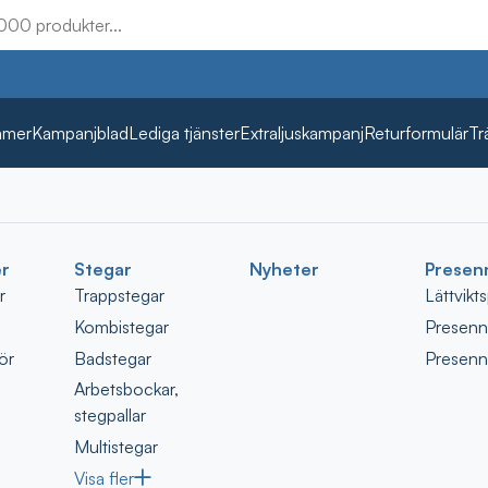
mmer
Kampanjblad
Lediga tjänster
Extraljuskampanj
Returformulär
Tr
r
Stegar
Nyheter
Presen
r
Trappstegar
Lättvikt
Kombistegar
Presenni
ör
Badstegar
Presenn
Arbetsbockar,
stegpallar
Multistegar
Visa fler