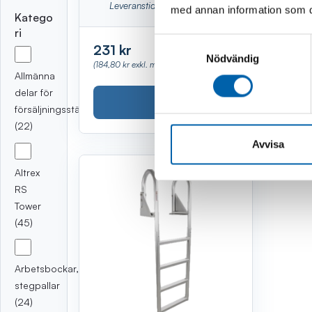
Leveranstid 1-3 vardagar
med annan information som du 
Katego
ri
Samtyckesval
231 kr
Nödvändig
(184,80 kr exkl. moms)
Allmänna
delar för
Köp
försäljningsställningar
(22)
Avvisa
Altrex
RS
Tower
(45)
Arbetsbockar,
stegpallar
(24)