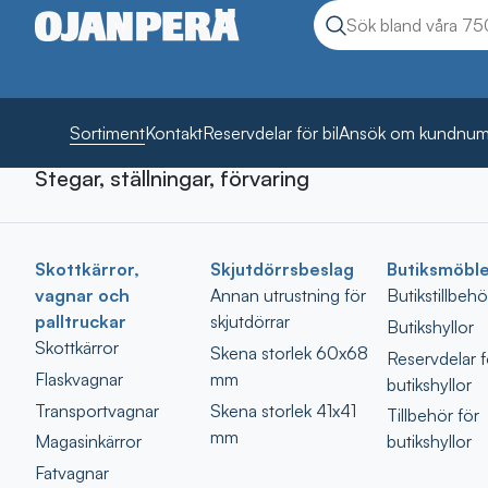
Sök
Sök produkter
Sortiment
Kontakt
Reservdelar för bil
Ansök om kundnu
Stegar, ställningar, förvaring
Fordon
Bilvård
Verktyg
Arbetsbelysning
Skottkärror,
Skjutdörrsbeslag
Butiksmöble
Kemikalier
vagnar och
Annan utrustning för
Butikstillbehö
Arbetskläder, skyddsanordningar
palltruckar
skjutdörrar
Butikshyllor
Fästanordningar, beslag
Skottkärror
Skena storlek 60x68
Reservdelar f
Reservdelar, tillbehör, hydraulik
Flaskvagnar
mm
butikshyllor
Släpkärror, däck
Transportvagnar
Skena storlek 41x41
Tillbehör för
mm
Magasinkärror
butikshyllor
Fatvagnar