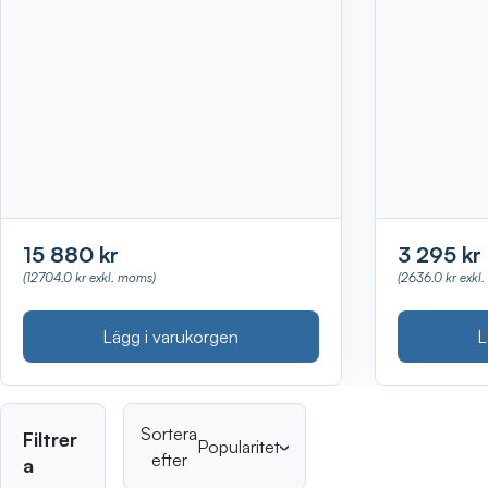
15 880 kr
3 295 kr
(12704.0 kr exkl. moms)
(2636.0 kr exkl
Lägg i varukorgen
L
Sortera
Filtrer
Popularitet
efter
a