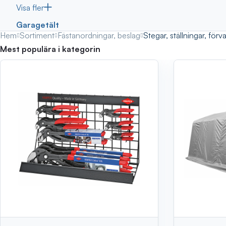
Visa fler
Garagetält
Hem
Sortiment
Fästanordningar, beslag
Stegar, ställningar, förv
Mest populära i kategorin