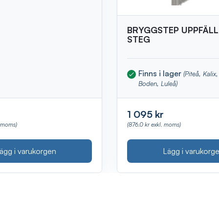
BRYGGSTEP UPPFÄLL
STEG
Finns i lager
(Piteå, Kali
Boden, Luleå)
1 095 kr
. moms)
(876.0 kr exkl. moms)
ägg i varukorgen
Lägg i varukorg