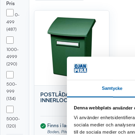
Pris
Sortera
0-
499
(487)
1000-
4999
(290)
500-
Samtycke
999
POSTLÅDA GRÖN MED
(134)
INNERLOCK
Denna webbplats använder 
Vi använder enhetsidentifierar
5000-
sociala medier och analysera 
Finns i lager
(Webblager,
(120)
Boden, Piteå)
till de sociala medier och a