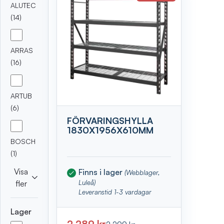
ALUTEC
(14)
ARRAS
(16)
ARTUB
(6)
FÖRVARINGSHYLLA
1830X1956X610MM
BOSCH
(1)
Visa
Finns i lager
(Webblager,
Luleå)
fler
Leveranstid 1-3 vardagar
Lager
2 289 kr