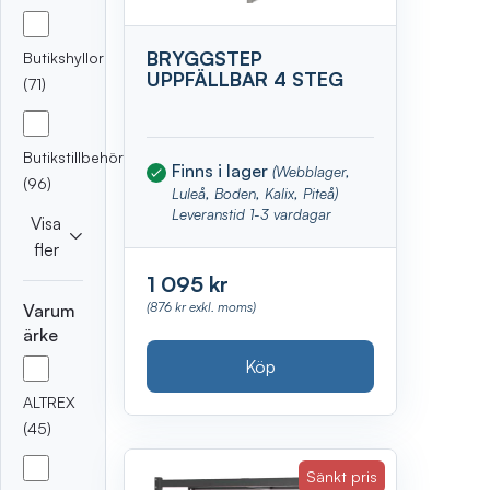
BRYGGSTEP
Butikshyllor
UPPFÄLLBAR 4 STEG
(71)
Butikstillbehör
Finns i lager
(Webblager,
(96)
Luleå, Boden, Kalix, Piteå)
Leveranstid 1-3 vardagar
Visa
fler
1 095 kr
(876 kr exkl. moms)
Varum
ärke
Köp
ALTREX
(45)
Sänkt pris