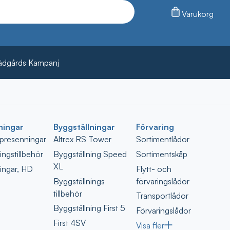
Varukorg
ädgårds Kampanj
ningar
Byggställningar
Förvaring
spresenningar
Altrex RS Tower
Sortimentlådor
ngstillbehör
Byggställning Speed
Sortimentskåp
XL
ingar, HD
Flytt- och
Byggställnings
förvaringslådor
tillbehör
Transportlådor
Byggställning First 5
Förvaringslådor
First 4SV
Visa fler