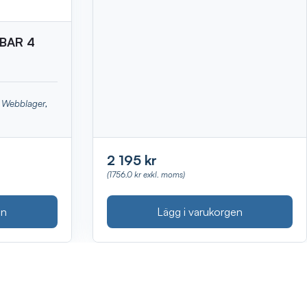
BAR 4
x, Webblager,
2 195 kr
(1756.0 kr exkl. moms)
Lägg i varukorgen
en