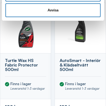
Visa
Avvisa
Turtle Wax HS
AutoSmart - Interiör
Fabric Protector
& Klädseltvätt
500ml
500ml
Finns i lager
Finns i lager
Leveranstid 1-3 vardagar
Leveranstid 1-3 vardagar