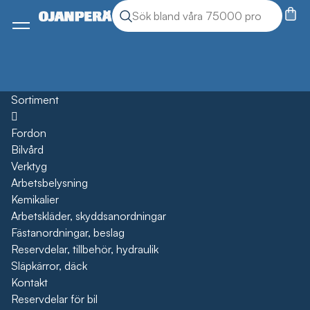
Sök
Sök produkter
Meny
Sortiment
Öppna
Fordon
Bilvård
Verktyg
Arbetsbelysning
Kemikalier
Arbetskläder, skyddsanordningar
Fästanordningar, beslag
Reservdelar, tillbehör, hydraulik
Släpkärror, däck
Kontakt
Reservdelar för bil