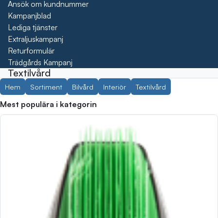
Ansök om kundnummer
Kampanjblad
Lediga tjänster
Extraljuskampanj
Returformulär
Trädgårds Kampanj
Textilvård
Hem
Sortiment
Bilvård
Interiör
Textilvård
Mest populära i kategorin