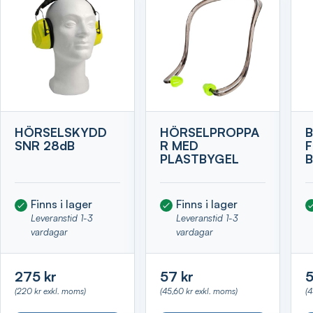
HÖRSELSKYDD
HÖRSELPROPPA
SNR 28dB
R MED
PLASTBYGEL
Finns i lager
Finns i lager
Leveranstid 1-3
Leveranstid 1-3
vardagar
vardagar
275 kr
57 kr
5
(220 kr exkl. moms)
(45,60 kr exkl. moms)
(