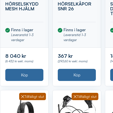
HÖRSELSKYDD
HÖRSELKÅPOR
MESH HJÄLM
SNR 26
T
Finns i lager
Finns i lager
Leveranstid 1-3
Leveranstid 1-3
vardagar
vardagar
8 040 kr
367 kr
1
(6 432 kr exkl. moms)
(293,60 kr exkl. moms)
(1
Köp
Köp
Tillfälligt slut
Tillfälligt slut