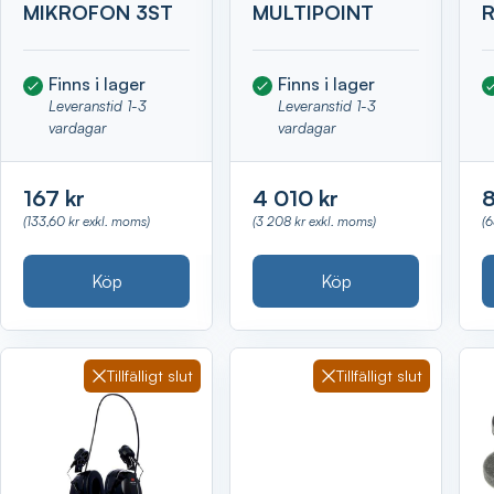
MIKROFON 3ST
MULTIPOINT
R
Finns i lager
Finns i lager
Leveranstid 1-3
Leveranstid 1-3
vardagar
vardagar
167 kr
4 010 kr
8
(133,60 kr exkl. moms)
(3 208 kr exkl. moms)
(
Köp
Köp
Tillfälligt slut
Tillfälligt slut