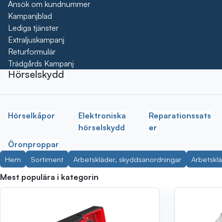
Ansök om kundnummer
Kampanjblad
Lediga tjänster
Extraljuskampanj
Returformulär
Trädgårds Kampanj
Hörselskydd
Hörselkåpor
Elektroniska
Reparationssats
hörselskydd
er
Öronproppar
Hem
Sortiment
Arbetskläder, skyddsanordningar
Arbetsklä
Mest populära i kategorin