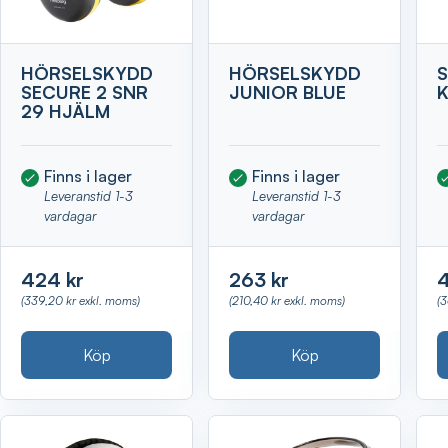
HÖRSELSKYDD
HÖRSELSKYDD
SECURE 2 SNR
JUNIOR BLUE
29 HJÄLM
Finns i lager
Finns i lager
Leveranstid 1-3
Leveranstid 1-3
vardagar
vardagar
424 kr
263 kr
4
(339,20 kr exkl. moms)
(210,40 kr exkl. moms)
(3
Köp
Köp