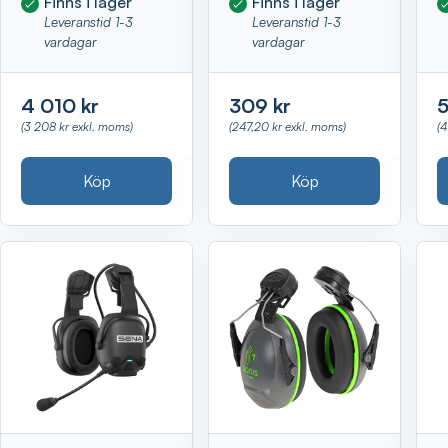
Finns i lager
Finns i lager
Leveranstid 1-3
Leveranstid 1-3
vardagar
vardagar
4 010 kr
309 kr
5
(3 208 kr exkl. moms)
(247,20 kr exkl. moms)
(4
Köp
Köp