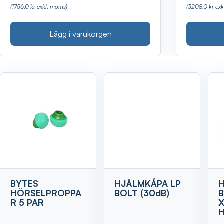
(1756.0 kr exkl. moms)
(3208.0 kr ex
Lägg i varukorgen
Visa
BYTES
HJÄLMKÅPA LP
HÖRSELPROPPA
BOLT (30dB)
R 5 PAR