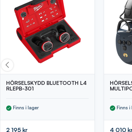
HÖRSELSKYDD BLUETOOTH L4
HÖRSEL
RLEPB-301
MULTIP
Finns i lager
Finns i
2 195 kr
4 010 k