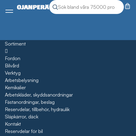
Sök
Sök produkter
Meny
Sortiment
Öppna
Fordon
Bilvård
Verktyg
Arbetsbelysning
Kemikalier
Arbetskläder, skyddsanordningar
Fästanordningar, beslag
Reservdelar, tillbehör, hydraulik
Släpkärror, däck
Kontakt
Reservdelar för bil