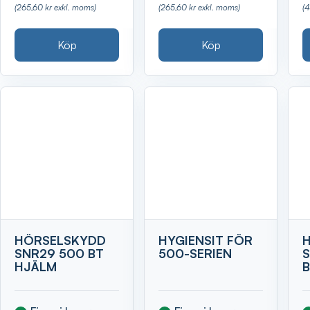
(265,60 kr exkl. moms)
(265,60 kr exkl. moms)
(
Köp
Köp
HÖRSELSKYDD
HYGIENSIT FÖR
SNR29 500 BT
500-SERIEN
HJÄLM
B