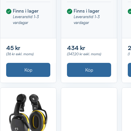
Finns i lager
Finns i lager
Leveranstid 1-3
Leveranstid 1-3
vardagar
vardagar
45 kr
434 kr
2
(36 kr exkl. moms)
(347,20 kr exkl. moms)
(1
Köp
Köp