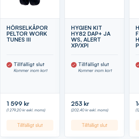
HÖRSELKÅPOR
HYGIEN KIT
PELTOR WORK
HY82 DAP+ JA
TUNES III
WS, ALERT
XP/XPI
P
Tillfälligt slut
Tillfälligt slut
Kommer inom kort
Kommer inom kort
1 599 kr
253 kr
1
(1 279,20 kr exkl. moms)
(202,40 kr exkl. moms)
(1
Tillfälligt slut
Tillfälligt slut