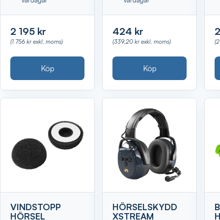
2 195 kr
424 kr
2
(1 756 kr exkl. moms)
(339,20 kr exkl. moms)
(2
Köp
Köp
VINDSTOPP
HÖRSELSKYDD
HÖRSEL
XSTREAM