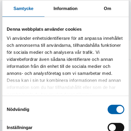
Samtycke
Information
Om
- vägmarkeringsstolpens pelare
- höjd 1000 mm
- diameter 100 mm
Denna webbplats använder cookies
- med R2-reflexfilm
Vi använder enhetsidentifierare för att anpassa innehållet
och annonserna till användarna, tillhandahålla funktioner
för sociala medier och analysera vår trafik. Vi
Andra köpte även
vidarebefordrar även sådana identifierare och annan
information från din enhet till de sociala medier och
annons- och analysföretag som vi samarbetar med.
Dessa kan i sin tur kombinera informationen med annan
information som du har tillhandahållit eller som de har
samlat in när du har använt deras tjänster.
Samtyckesval
Nödvändig
Inställningar
VASSKLIPPARE
VEDKLYV 7TON