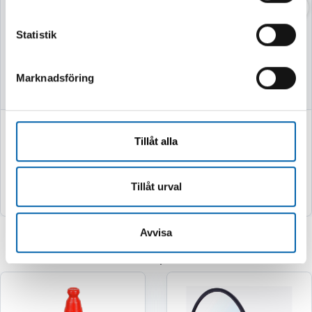
52CM MED STATIV
Statistik
Finns i lager
Finns i lager
Marknadsföring
749 kr
2 995 kr
Tillåt alla
(599.0 kr exkl. moms)
(2396.0 kr exkl. moms)
Köp
Köp
Tillåt urval
Avvisa
Relaterade produkter