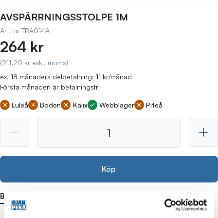
AVSPÄRRNINGSSTOLPE 1M
Art. nr
TRA014A
264 kr
(211,20 kr exkl. moms)
ex. 18 månaders delbetalning: 11 kr/månad
Första månaden är betalningsfri
Luleå
Boden
Kalix
Webblager
Piteå
Köp
Beskrivning