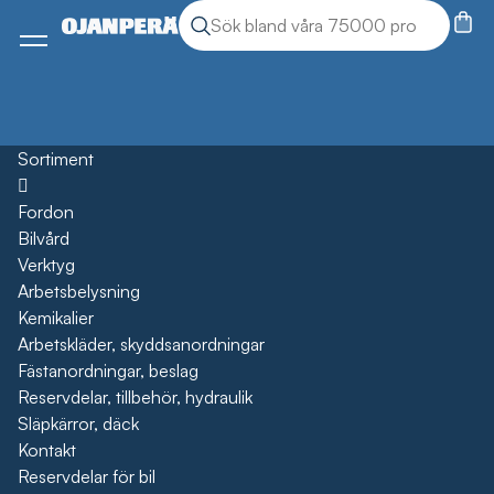
Sök
Sök produkter
Meny
Sortiment
Öppna
Fordon
Bilvård
Verktyg
Arbetsbelysning
Kemikalier
Arbetskläder, skyddsanordningar
Fästanordningar, beslag
Reservdelar, tillbehör, hydraulik
Släpkärror, däck
Kontakt
Reservdelar för bil