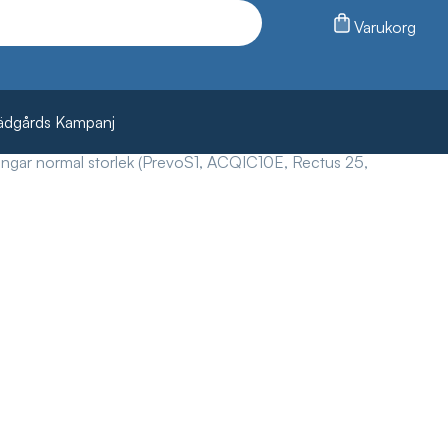
Varukorg
ädgårds Kampanj
ingar normal storlek (PrevoS1, ACQIC10E, Rectus 25,