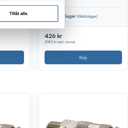
Tillåt alla
Finns i lager
(Webblager)
426 kr
(341.0 kr exkl. moms)
Köp