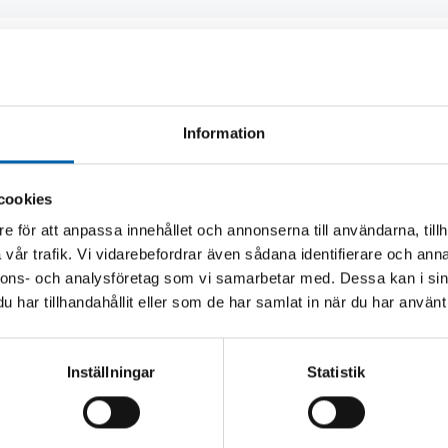
Andra köpte även
Information
cookies
e för att anpassa innehållet och annonserna till användarna, tillh
vår trafik. Vi vidarebefordrar även sådana identifierare och anna
nnons- och analysföretag som vi samarbetar med. Dessa kan i sin
har tillhandahållit eller som de har samlat in när du har använt 
Inställningar
Statistik
LING 1" MED
KLOKOPPLING 1" FÖR
A 1/2"
19MM