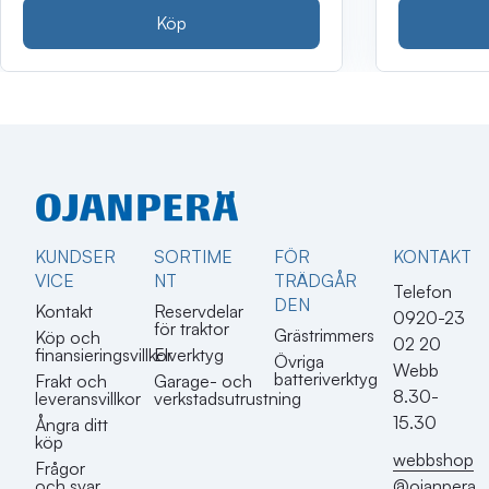
Köp
KUNDSER
SORTIME
FÖR
KONTAKT​
VICE
NT
TRÄDGÅR
Telefon
DEN
Kontakt
Reservdelar
0920-23
för traktor
Grästrimmers
Köp och
02 20
finansieringsvillkor
Elverktyg
Övriga
Webb
batteriverktyg
Frakt och
Garage- och
8.30-
leveransvillkor
verkstadsutrustning
15.30
Ångra ditt
köp
webbshop
Frågor
@ojanpera
och svar