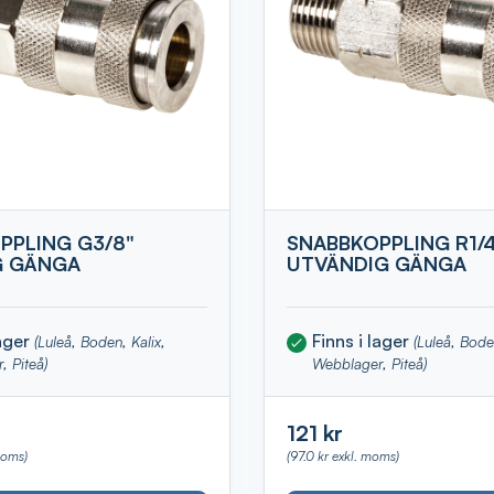
PPLING G3/8"
SNABBKOPPLING R1/4
G GÄNGA
UTVÄNDIG GÄNGA
lager
Finns i lager
(Luleå, Boden, Kalix,
(Luleå, Bode
, Piteå)
Webblager, Piteå)
121 kr
moms)
(97.0 kr exkl. moms)