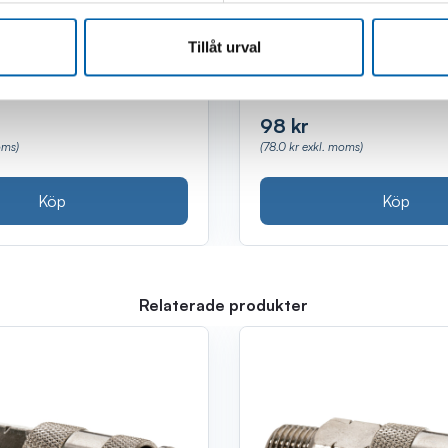
Tillåt urval
lager
Finns i lager
(Webblager)
(Webblager)
98 kr
oms)
(78.0 kr exkl. moms)
Köp
Köp
Relaterade produkter