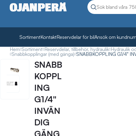
Sök
Sök produkter
Sortiment
Kontakt
Reservdelar för bil
Ansök om kundnu
Hem
Sortiment
Reservdelar, tillbehör, hydraulik
Hydraulik o
Snabbkopplingar (med gänga)
SNABBKOPPLING G1/4" I
SNABB
KOPPL
ING
G1/4"
INVÄN
DIG
GÄNG