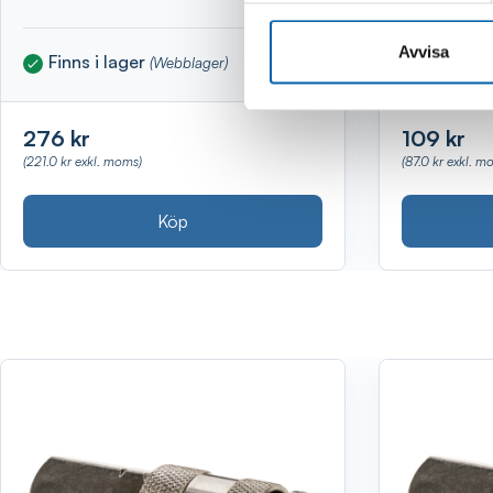
Avvisa
Finns i lager
Finns i 
(Webblager)
276 kr
109 kr
(221.0 kr exkl. moms)
(87.0 kr exkl. m
Köp