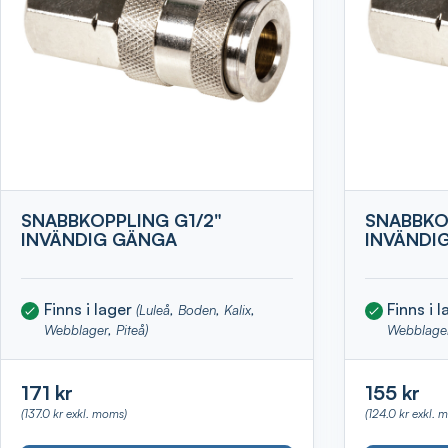
SNABBKOPPLING G1/2"
SNABBKO
INVÄNDIG GÄNGA
INVÄNDI
Finns i lager
Finns i 
(Luleå, Boden, Kalix,
Webblager, Piteå)
Webblager
171 kr
155 kr
(137.0 kr exkl. moms)
(124.0 kr exkl. 