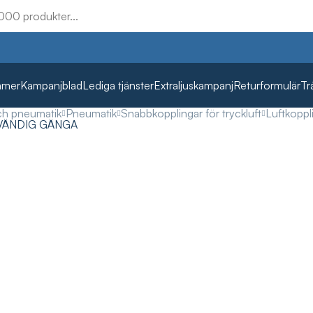
mmer
Kampanjblad
Lediga tjänster
Extraljuskampanj
Returformulär
Tr
ch pneumatik
Pneumatik
Snabbkopplingar för tryckluft
Luftkoppl
NVÄNDIG GÄNGA