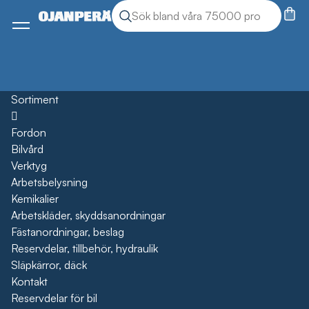
Sök
Sök produkter
Meny
Sortiment
Öppna
Fordon
Bilvård
Verktyg
Arbetsbelysning
Kemikalier
Arbetskläder, skyddsanordningar
Fästanordningar, beslag
Reservdelar, tillbehör, hydraulik
Släpkärror, däck
Kontakt
Reservdelar för bil