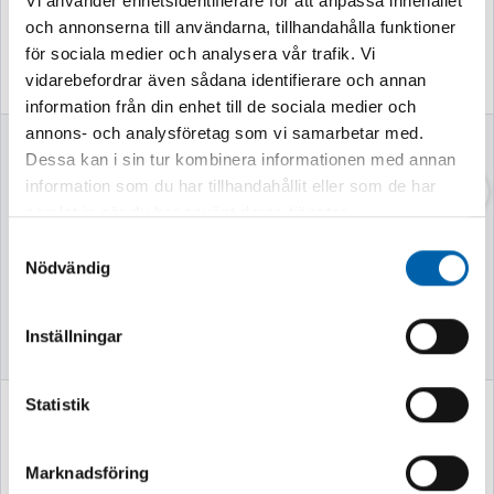
Vi använder enhetsidentifierare för att anpassa innehållet
och annonserna till användarna, tillhandahålla funktioner
för sociala medier och analysera vår trafik. Vi
vidarebefordrar även sådana identifierare och annan
information från din enhet till de sociala medier och
annons- och analysföretag som vi samarbetar med.
POSITINSJUS
LÅSRING HYLSA 1"
Dessa kan i sin tur kombinera informationen med annan
HÅLLARE JD
information som du har tillhandahållit eller som de har
L169183
samlat in när du har använt deras tjänster.
Samtyckesval
Nödvändig
Finns i lager
Finns i lager
Inställningar
Statistik
771 kr
67 kr
(617.0 kr exkl. moms)
(54.0 kr exkl. moms)
Marknadsföring