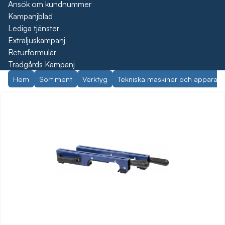
Ansök om kundnummer
Kampanjblad
Lediga tjänster
Extraljuskampanj
Returformulär
Trädgårds Kampanj
Hem
Sortiment
Verktyg
Tekniska maskiner och apparate