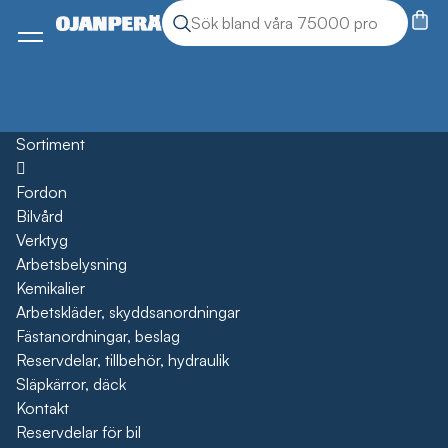
Sök
Sök produkter
Meny
Sortiment
Öppna
Fordon
Bilvård
Verktyg
Arbetsbelysning
Kemikalier
Arbetskläder, skyddsanordningar
Fästanordningar, beslag
Reservdelar, tillbehör, hydraulik
Släpkärror, däck
Kontakt
Reservdelar för bil