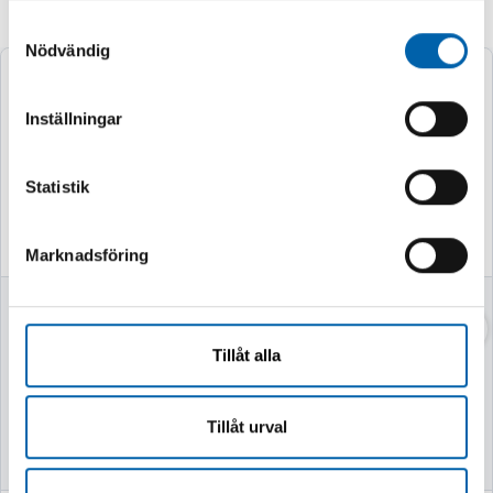
Andra köpte även
Samtyckesval
Nödvändig
Inställningar
Statistik
Marknadsföring
VASSKLIPPARE
VEDKLYV 7TON
52CM MED STATIV
Tillåt alla
Finns i lager
Finns i lager
Tillåt urval