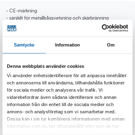
- CE-märkning
- särskilt för metallbågsvetsning och skärbränning
- kan även användas som slipningsskydd
- fast UV-filter som trots sin ljusa färg skyddar både
ögonen och huden från den skadligaste UVC- och UVB-
Samtycke
Information
Om
strålningen och helt släpper igenom genomskinligt ljus
som behövs för svetsning
- visir som rör sig upp och ner - du kan välja den
Denna webbplats använder cookies
mörkhetsgrad som bäst passar dig
- stort synfält - du upptäcker farosituationer i tid och
Vi använder enhetsidentifierare för att anpassa innehållet
olycksrisken minskar
och annonserna till användarna, tillhandahålla funktioner
- lätt och rätt balanserad - anstränger inte nacken
för sociala medier och analysera vår trafik. Vi
- huvudbindsle som passar huvudet väl och inte spänner,
vidarebefordrar även sådana identifierare och annan
trycker eller skaver
information från din enhet till de sociala medier och
- internationell patent
annons- och analysföretag som vi samarbetar med.
- mörkhetsgrad 1,7 + 10
Dessa kan i sin tur kombinera informationen med annan
information som du har tillhandahållit eller som de har
samlat in när du har använt deras tjänster.