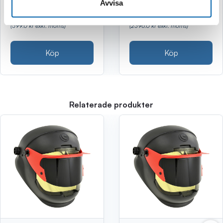
Avvisa
749 kr
2 995 kr
(599.0 kr exkl. moms)
(2396.0 kr exkl. moms)
Köp
Köp
Relaterade produkter