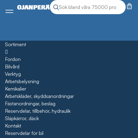
Sök
Sök produkter
Meny
Sortiment
Öppna
Fordon
Bilvård
Verktyg
Arbetsbelysning
Kemikalier
Arbetskläder, skyddsanordningar
Fästanordningar, beslag
Reservdelar, tillbehör, hydraulik
Släpkärror, däck
Kontakt
Reservdelar för bil