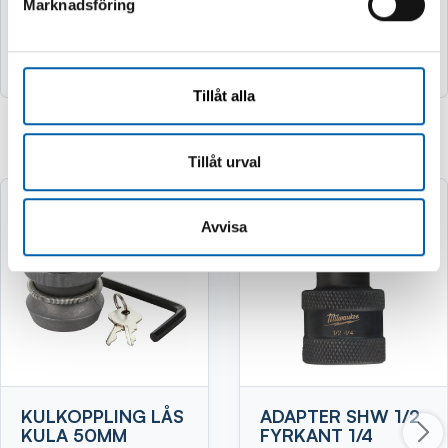
Marknadsföring
Köp
Köp
Tillåt alla
Relaterade produkter
Tillåt urval
Avvisa
KULKOPPLING LÅS
ADAPTER SHW 1/2
KULA 50MM
FYRKANT 1/4