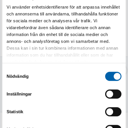
Vi använder enhetsidentifierare för att anpassa innehållet
och annonserna till användarna, tillhandahålla funktioner
för sociala medier och analysera vår trafik. Vi
vidarebefordrar även sådana identifierare och annan
information från din enhet till de sociala medier och
annons- och analysföretag som vi samarbetar med.
Dessa kan i sin tur kombinera informationen med annan
information som du har tillhandahållit eller som de har
samlat in när du har använt deras tjänster.
VINKELKOPPLING
FÖRGASARE
BAUER 108MM
G270F
Samtyckesval
HANE/HONDEL
Nödvändig
Finns i lager
Finns i lager
Inställningar
Statistik
1 783 kr
437 kr
(1426.0 kr exkl. moms)
(350.0 kr exkl. moms)