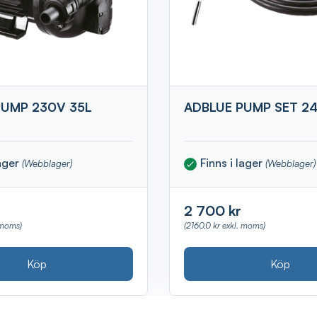
PUMP 230V 35L
ADBLUE PUMP SET 24
lager
Finns i lager
(Webblager)
(Webblager)
2 700 kr
 moms)
(2160.0 kr exkl. moms)
Köp
Köp