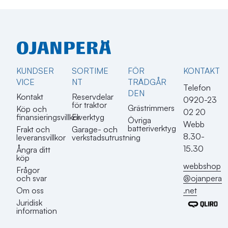
KUNDSER
SORTIME
FÖR
KONTAKT​
VICE
NT
TRÄDGÅR
Telefon
DEN
Kontakt
Reservdelar
0920-23
för traktor
Grästrimmers
Köp och
02 20
finansieringsvillkor
Elverktyg
Övriga
Webb
batteriverktyg
Frakt och
Garage- och
8.30-
leveransvillkor
verkstadsutrustning
15.30
Ångra ditt
köp
webbshop
Frågor
@ojanpera
och svar
.net
Om oss
Juridisk
information