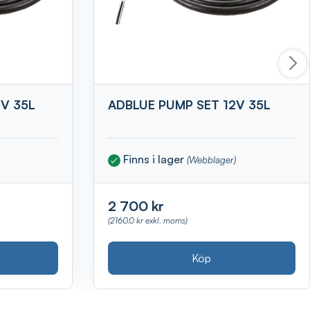
V 35L
ADBLUE PUMP SET 12V 35L
Finns i lager
(Webblager)
2 700 kr
(2160.0 kr exkl. moms)
Köp