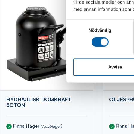
till de sociala medier och a
med annan information som du 
Samtyckesval
Nödvändig
Avvisa
HYDRAULISK DOMKRAFT
OLJESPR
50TON
Finns i lager
Finns i 
(Webblager)