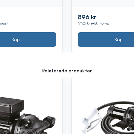
896 kr
moms)
(717.0 kr exkl. moms)
Köp
Köp
Relaterade produkter