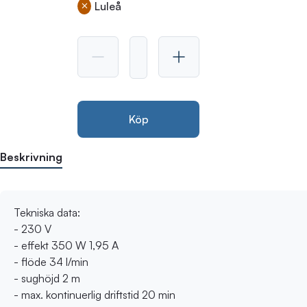
Luleå
Köp
Beskrivning
Tekniska data:
- 230 V
- effekt 350 W 1,95 A
- flöde 34 l/min
- sughöjd 2 m
- max. kontinuerlig driftstid 20 min