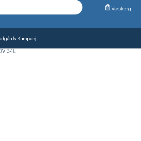
Varukorg
ädgårds Kampanj
0V 34L