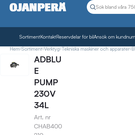
Sök
Sök produkter
Sortiment
Kontakt
Reservdelar för bil
Ansök om kundnu
Hem
Sortiment
Verktyg
Tekniska maskiner och apparater
B
ADBLU
E
PUMP
230V
34L
Art. nr
CHAB400