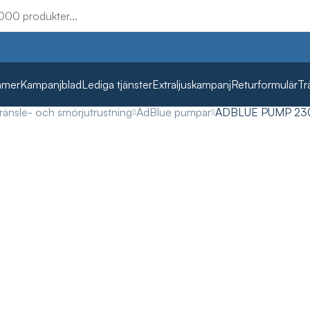
mmer
Kampanjblad
Lediga tjänster
Extraljuskampanj
Returformulär
Tr
ränsle- och smörjutrustning
AdBlue pumpar
ADBLUE PUMP 23