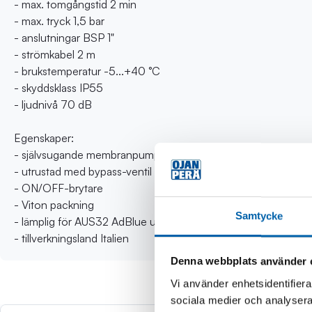
- max. tomgångstid 2 min
- max. tryck 1,5 bar
- anslutningar BSP 1"
- strömkabel 2 m
- brukstemperatur -5...+40 °C
- skyddsklass IP55
- ljudnivå 70 dB
Egenskaper:
- självsugande membranpump
- utrustad med bypass-ventil
- ON/OFF-brytare
- Viton packning
Samtycke
- lämplig för AUS32 AdBlue urealösning, vatten och glykol
- tillverkningsland Italien
Denna webbplats använder 
Vi använder enhetsidentifierar
sociala medier och analysera 