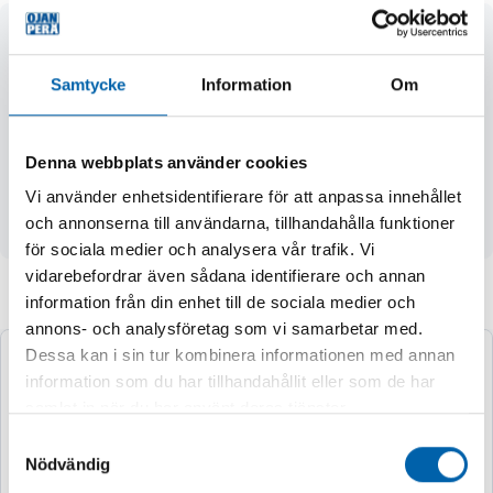
- mycket böjlig kabel 25 m (XYMM 5 x 1,5 m)
- stadig stålrörsstomme med handtag, vinda av stötsäker
Samtycke
Information
Om
plast
- två jordade Schuko-uttag skyddade mot vattenstänk
och ett fempoligt 400 V / 16 A-uttag med självstängande
Denna webbplats använder cookies
skyddslock
- trepolig säkring
Vi använder enhetsidentifierare för att anpassa innehållet
- skyddsklass IP44
och annonserna till användarna, tillhandahålla funktioner
för sociala medier och analysera vår trafik. Vi
vidarebefordrar även sådana identifierare och annan
information från din enhet till de sociala medier och
Andra köpte även
annons- och analysföretag som vi samarbetar med.
Dessa kan i sin tur kombinera informationen med annan
information som du har tillhandahållit eller som de har
samlat in när du har använt deras tjänster.
Samtyckesval
Nödvändig