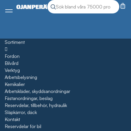
Sök
Sök produkter
Meny
Sortiment
Öppna
Fordon
Bilvård
Verktyg
Arbetsbelysning
Kemikalier
Arbetskläder, skyddsanordningar
Fästanordningar, beslag
Reservdelar, tillbehör, hydraulik
Släpkärror, däck
Kontakt
Reservdelar för bil