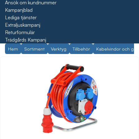
Ansök om kundnummer
Kampanjblad
Lediga tjänster
Extraljuskampanj
Returformulär
Trädgårds Kampanj
Hem
Sortiment
Verktyg
Tillbehör
Kabelvindor och gre