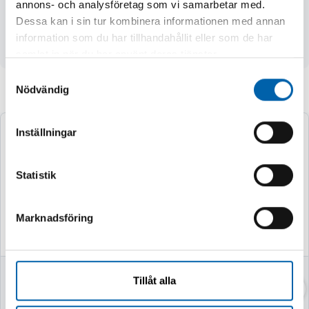
annons- och analysföretag som vi samarbetar med.
- lins av polykarbonat, tjocklek 2,4 mm
Dessa kan i sin tur kombinera informationen med annan
- krökning 2,75
information som du har tillhandahållit eller som de har
- vikt 33 g
samlat in när du har använt deras tjänster.
Samtyckesval
Nödvändig
Andra köpte även
Inställningar
Statistik
Marknadsföring
SNÖKEDJOR
SNÖKEDJOR
Tillåt alla
PROMOTION ATV
PROMOTION ATV
605
610