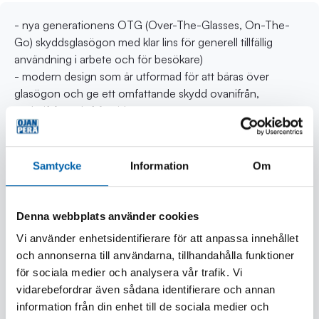
- nya generationens OTG (Over-The-Glasses, On-The-
Go) skyddsglasögon med klar lins för generell tillfällig
användning i arbete och för besökare)
- modern design som är utformad för att bäras över
glasögon och ge ett omfattande skydd ovanifrån,
underifrån och från sidorna
- reptålig och anti-fog behandlad lins
- skyddar mot Uv-strålar utan att påverka färgåtergivningen
och mot mekaniska risker med låg energi (6 mm, 0,86 g
Samtycke
Information
Om
metallkula 45 m/s), även vid extrema temperaturer
- optisk klass 1: designad för kontinuerligt långvarigt arbete
Denna webbplats använder cookies
Tekniska data:
Vi använder enhetsidentifierare för att anpassa innehållet
- bågmärkning EN166 FT CE
och annonserna till användarna, tillhandahålla funktioner
- linsmärkning 2C-1.2 1 FT CE
för sociala medier och analysera vår trafik. Vi
- certifiering EN166, EN170, EAC
vidarebefordrar även sådana identifierare och annan
- UVA/UVB skydd 99,99 %
information från din enhet till de sociala medier och
- skalmar av polykarbonat