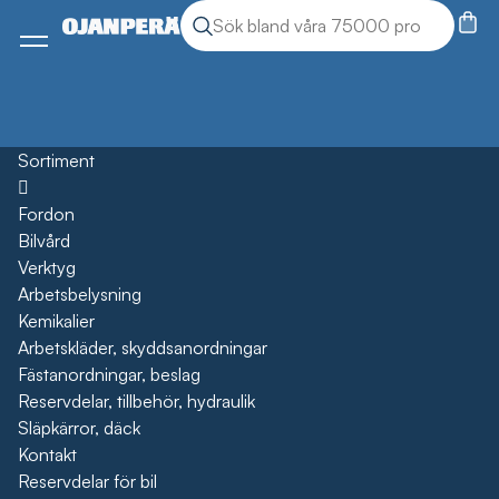
Sök
Sök produkter
Meny
Sortiment
Öppna
Fordon
Bilvård
Verktyg
Arbetsbelysning
Kemikalier
Arbetskläder, skyddsanordningar
Fästanordningar, beslag
Reservdelar, tillbehör, hydraulik
Släpkärror, däck
Kontakt
Reservdelar för bil