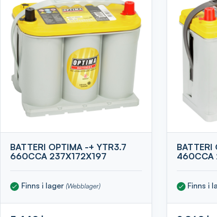
BATTERI OPTIMA -+ YTR3.7
BATTERI 
660CCA 237X172X197
460CCA 
Finns i lager
Finns i 
(Webblager)