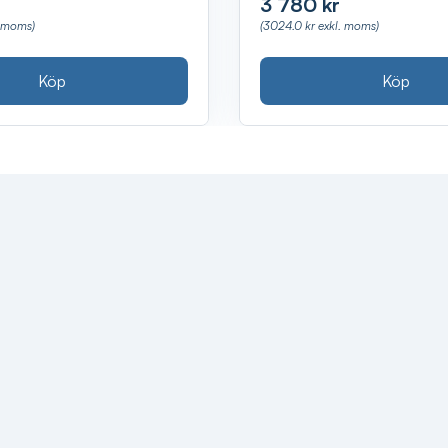
3 780 kr
. moms)
(3024.0 kr exkl. moms)
Köp
Köp