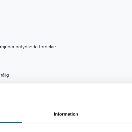
erbjuder betydande fördelar:
tålig
bbare uppladdning, bättre prestanda
 t.o.m. -40°C till +60°C
, vibrationstålig konstruktion som garanterar bästa prestanda i liten 
nstalleras i valfritt läge)
Information
 blybatteris