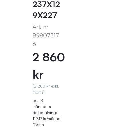
237X12
9X227
Art. nr
B9807317
6
2 860
kr
(2 288 kr exkl.
moms)
ex. 18
månaders
delbetalning:
119,17 kr/månad
Första