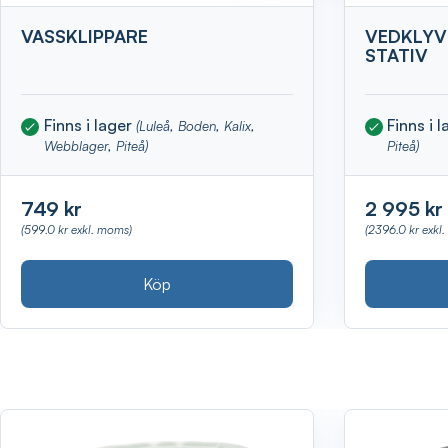
VASSKLIPPARE
VEDKLYV
STATIV
Finns i lager
Finns i 
(Luleå, Boden, Kalix,
Webblager, Piteå)
Piteå)
749 kr
2 995 kr
(599.0 kr exkl. moms)
(2396.0 kr exkl
Köp