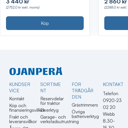
3 440 kr
2 860 kr
(2752.0 kr exkl. moms)
(2288.0 kr exkl
Köp
KUNDSER
SORTIME
FÖR
KONTAKT​
VICE
NT
TRÄDGÅR
Telefon
DEN
Kontakt
Reservdelar
0920-23
för traktor
Grästrimmers
Köp och
02 20
finansieringsvillkor
Elverktyg
Övriga
Webb
batteriverktyg
Frakt och
Garage- och
8.30-
leveransvillkor
verkstadsutrustning
15.30