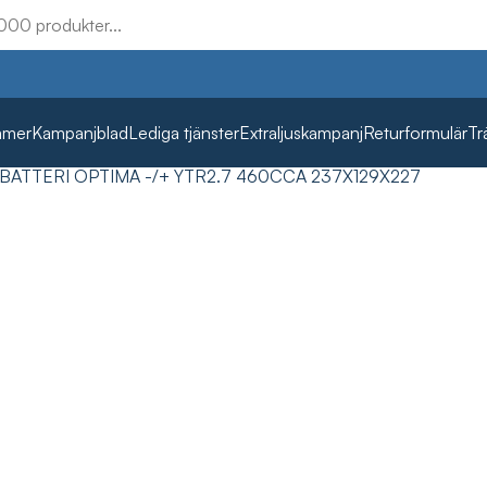
mmer
Kampanjblad
Lediga tjänster
Extraljuskampanj
Returformulär
Tr
BATTERI OPTIMA -/+ YTR2.7 460CCA 237X129X227