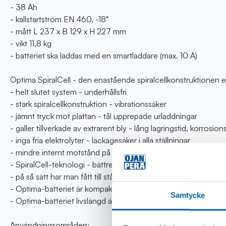
- 38 Ah
- kallstartström EN 460, -18°
- mått L 237 x B 129 x H 227 mm
- vikt 11,8 kg
- batteriet ska laddas med en smartladdare (max. 10 A)
Optima SpiralCell - den enastående spiralcellkonstruktionen 
- helt slutet system - underhållsfri
- stark spiralcellkonstruktion - vibrationssäker
- jämnt tryck mot plattan - tål upprepade urladdningar
- galler tillverkade av extrarent bly - lång lagringstid, korrosions
- inga fria elektrolyter - läckagesäker i alla ställningar
- mindre internt motstånd på grund av de större ytorna - sna
- SpiralCell-teknologi - bättre tålighet i extrema temperaturer,
- på så sätt har man fått till stånd en helt sluten, underhållsfri
- Optima-batteriet är kompakt, stadig och lätt att installera (kan i
Samtycke
- Optima-batteriet livslängd är 3-5 gånger längre än ett vanligt
Användningsområden: