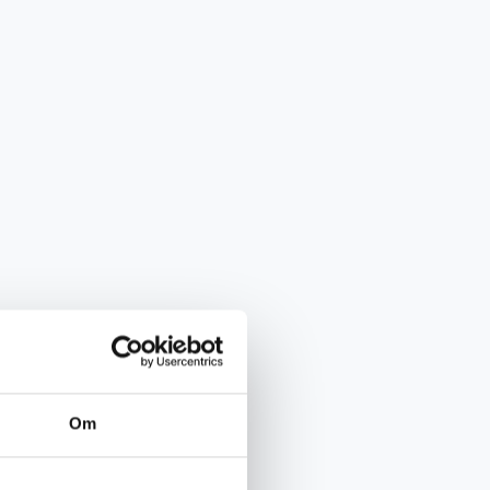
storlek
Om