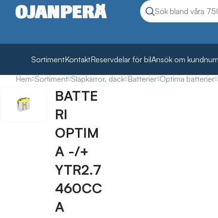
Sök
Sök produkter
Sortiment
Kontakt
Reservdelar för bil
Ansök om kundnu
Hem
Sortiment
Släpkärror, däck
Batterier
Optima batterier
BATTE
RI
OPTIM
A -/+
YTR2.7
460CC
A