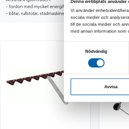
Denna webbplats använder 
- fordon med mycket energiförbrukande tillbehör t.ex. extra 
Vi använder enhetsidentifierar
- båtar, rullstolar, städmaskiner, vibratorplattor
sociala medier och analysera 
till de sociala medier och a
med annan information som du 
Samtyckesval
Nödvändig
Avvisa