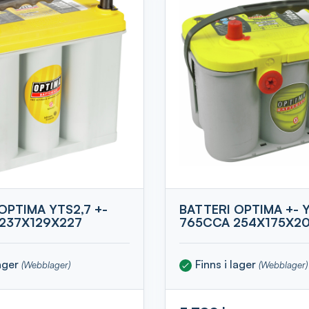
OPTIMA YTS2,7 +-
BATTERI OPTIMA +- 
237X129X227
765CCA 254X175X2
lager
Finns i lager
(Webblager)
(Webblager)