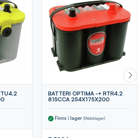
YTU4.2
BATTERI OPTIMA -+ RTR4.2
00
815CCA 254X175X200
Finns i lager
(Webblager)