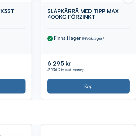
7X3ST
SLÄPKÄRRÄ MED TIPP MAX
400KG FÖRZINKT
Finns i lager
(Webblager)
6 295 kr
(5036.0 kr exkl. moms)
Köp