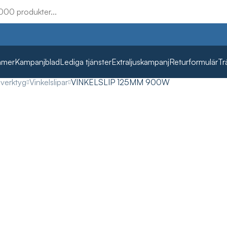
mmer
Kampanjblad
Lediga tjänster
Extraljuskampanj
Returformulär
Tr
lverktyg
Vinkelslipar
VINKELSLIP 125MM 900W