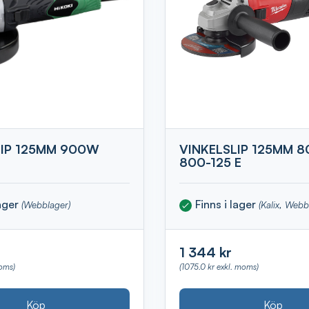
LIP 125MM 900W
VINKELSLIP 125MM 
800-125 E
lager
Finns i lager
(Webblager)
(Kalix, Webb
1 344 kr
moms)
(1075.0 kr exkl. moms)
Köp
Köp