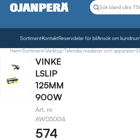
Sök
Sök produkter
Sortiment
Kontakt
Reservdelar för bil
Ansök om kundnu
Hem
Sortiment
Verktyg
Tekniska maskiner och apparater
E
VINKE
LSLIP
125MM
900W
Art. nr
AWD5004
574