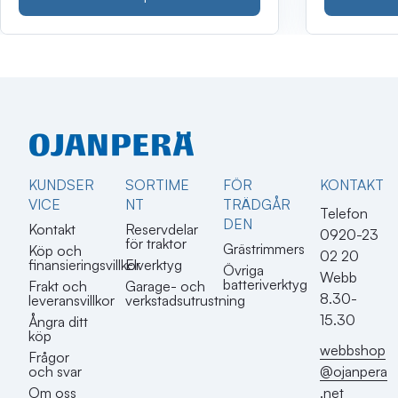
KUNDSER
SORTIME
FÖR
KONTAKT​
VICE
NT
TRÄDGÅR
Telefon
DEN
Kontakt
Reservdelar
0920-23
för traktor
Grästrimmers
Köp och
02 20
finansieringsvillkor
Elverktyg
Övriga
Webb
batteriverktyg
Frakt och
Garage- och
8.30-
leveransvillkor
verkstadsutrustning
15.30
Ångra ditt
köp
webbshop
Frågor
@ojanpera
och svar
.net
Om oss