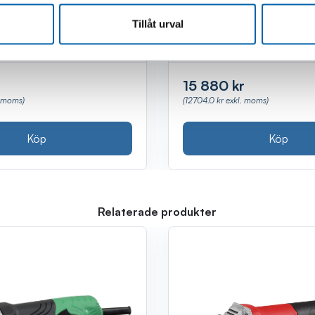
Tillåt urval
lager
Finns i lager
(Kalix, Luleå, Webblager,
(Webblager)
15 880 kr
(12704.0 kr exkl. moms)
. moms)
Köp
Köp
Relaterade produkter