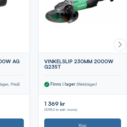
800W AG
VINKELSLIP 230MM 2000W
G23ST
Finns i lager
lager, Piteå)
(Webblager)
1 369 kr
(1095.0 kr exkl. moms)
Köp