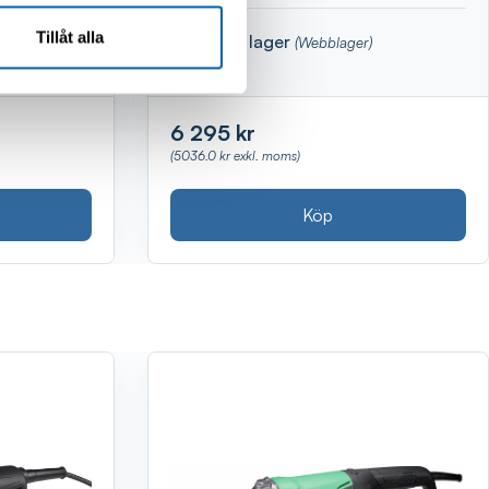
Tillåt alla
Finns i lager
(Webblager)
6 295 kr
(5036.0 kr exkl. moms)
Köp