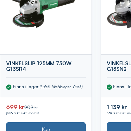
VINKELSLIP 125MM 730W
VINKELS
G13SR4
G13SN2
Finns i lager
Finns i 
(Luleå, Webblager, Piteå)
699 kr
1 139 kr
909 kr
(559.0 kr exkl. moms)
(911.0 kr exkl. 
Köp