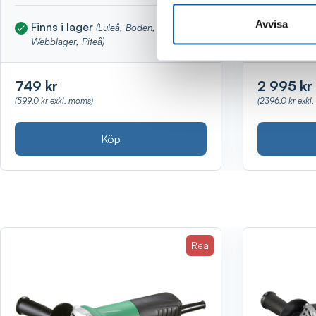
Avvisa
Finns i lager
Finns i 
(Luleå, Boden, Kalix,
Webblager, Piteå)
Piteå)
749 kr
2 995 kr
(599.0 kr exkl. moms)
(2396.0 kr exkl
Köp
Rea