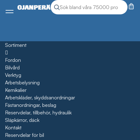
Sök
Sök produkter
Meny
Sortiment
Öppna
Fordon
Bilvård
Verktyg
Arbetsbelysning
Kemikalier
Arbetskläder, skyddsanordningar
Fästanordningar, beslag
Reservdelar, tillbehör, hydraulik
Släpkärror, däck
Kontakt
Reservdelar för bil