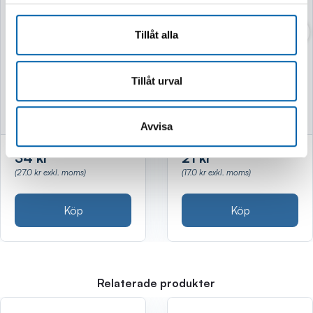
KAPSKIVA
KAPSKIVA
180X2,0X22,2MM
125X2,0X22,2MM
Tillåt alla
GOLD INOX
GOLD
Tillåt urval
Finns i lager
Finns i lager
Avvisa
34 kr
21 kr
(27.0 kr exkl. moms)
(17.0 kr exkl. moms)
Köp
Köp
Relaterade produkter