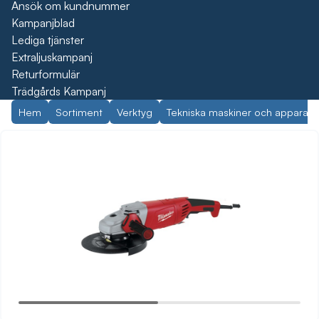
Ansök om kundnummer
Kampanjblad
Lediga tjänster
Extraljuskampanj
Returformulär
Trädgårds Kampanj
Hem
Sortiment
Verktyg
Tekniska maskiner och apparate