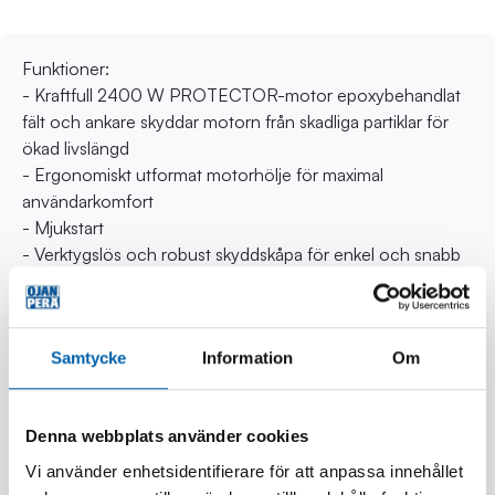
Funktioner:
- Kraftfull 2400 W PROTECTOR-motor epoxybehandlat
fält och ankare skyddar motorn från skadliga partiklar för
ökad livslängd
- Ergonomiskt utformat motorhölje för maximal
användarkomfort
- Mjukstart
- Verktygslös och robust skyddskåpa för enkel och snabb
justering
- Automatiskt självbrytande kolborstar
- 4 meter kabel
Samtycke
Information
Om
Tekniska data:
- effekt 2400 W
Denna webbplats använder cookies
- varvtal obelastad 6600 rpm
- skiv Ø 230 x 22,2 mm
Vi använder enhetsidentifierare för att anpassa innehållet
- spindel M14 x 2