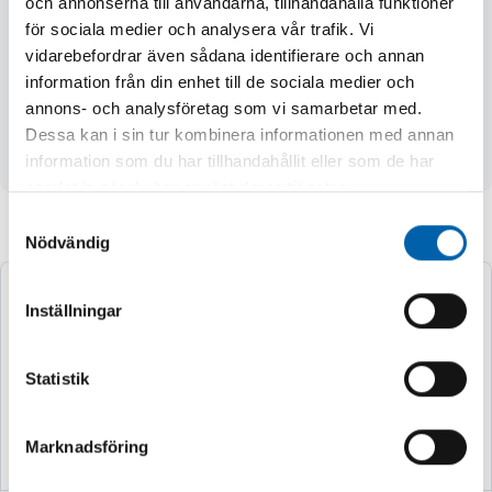
och annonserna till användarna, tillhandahålla funktioner
- max. kapdjup 68 mm
för sociala medier och analysera vår trafik. Vi
- vikt 5,3 kg
vidarebefordrar även sådana identifierare och annan
information från din enhet till de sociala medier och
Standardutrustning:
annons- och analysföretag som vi samarbetar med.
- Skyddskåpa, sidohandtag, flänsbricka, flänsmutter,
Dessa kan i sin tur kombinera informationen med annan
nyckel, 4 m kabel
information som du har tillhandahållit eller som de har
samlat in när du har använt deras tjänster.
Samtyckesval
Andra köpte även
Nödvändig
Inställningar
Statistik
Marknadsföring