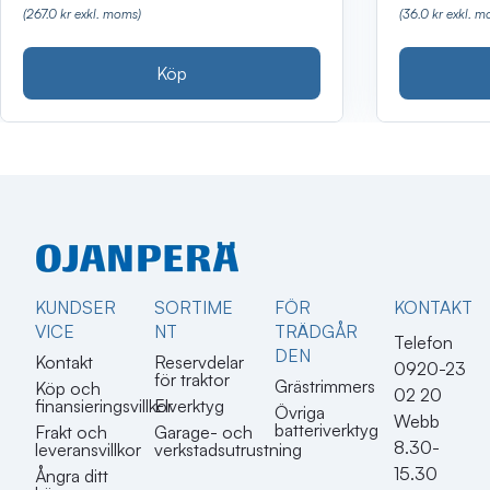
(267.0 kr exkl. moms)
(36.0 kr exkl. m
Köp
KUNDSER
SORTIME
FÖR
KONTAKT​
VICE
NT
TRÄDGÅR
Telefon
DEN
Kontakt
Reservdelar
0920-23
för traktor
Grästrimmers
Köp och
02 20
finansieringsvillkor
Elverktyg
Övriga
Webb
batteriverktyg
Frakt och
Garage- och
8.30-
leveransvillkor
verkstadsutrustning
15.30
Ångra ditt