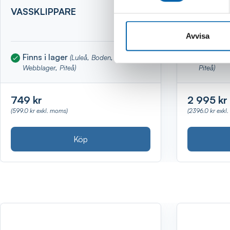
VASSKLIPPARE
VEDKLYV
STATIV
Avvisa
Finns i lager
Finns i 
(Luleå, Boden, Kalix,
Webblager, Piteå)
Piteå)
749 kr
2 995 kr
(599.0 kr exkl. moms)
(2396.0 kr exkl
Köp