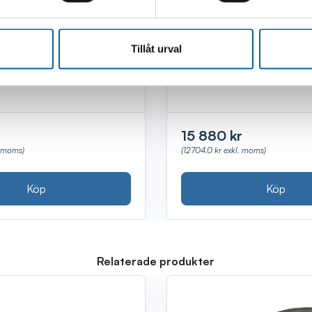
 7TON 52CM MED
TÅNGSTÄLL COBRA 
Tillåt urval
lager
Finns i lager
(Kalix, Luleå, Webblager,
(Webblager)
15 880 kr
(12704.0 kr exkl. moms)
. moms)
Köp
Köp
Relaterade produkter