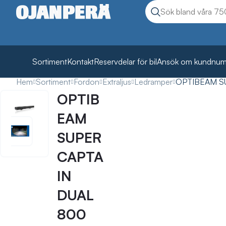
Sök
Sök produkter
Sortiment
Kontakt
Reservdelar för bil
Ansök om kundnu
Hem
Sortiment
Fordon
Extraljus
Ledramper
OPTIBEAM S
OPTIB
EAM
SUPER
CAPTA
IN
DUAL
800