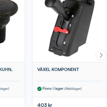
KUHN,
VÄXEL KOMPONENT
Finns i lager
blager)
(Webblager)
403 kr