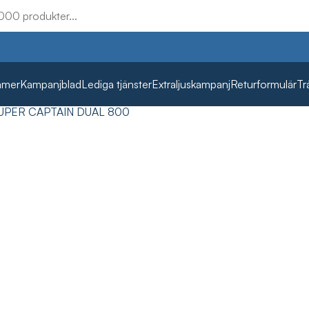
mmer
Kampanjblad
Lediga tjänster
Extraljuskampanj
Returformulär
Tr
UPER CAPTAIN DUAL 800