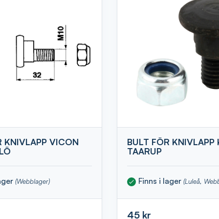
R KNIVLAPP VICON
BULT FÖR KNIVLAPP 
LÖ
TAARUP
lager
Finns i lager
(Webblager)
(Luleå, Web
45 kr