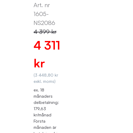
Art. nr
1605-
NS2086
4 399 kr
4 311
kr
(3 448,80 kr
exkl. moms)
ex. 18
månaders
delbetalning:
179,63
kr/månad
Första
månaden är