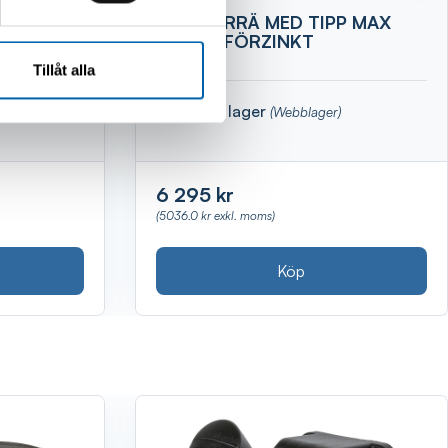
7X3ST
SLÄPKÄRRÄ MED TIPP MAX
400KG FÖRZINKT
Tillåt alla
Finns i lager
(Webblager)
6 295 kr
(5036.0 kr exkl. moms)
Köp