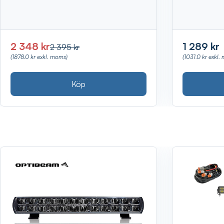
2 348 kr
1 289 kr
2 395 kr
(1878.0 kr exkl. moms)
(1031.0 kr exkl.
Köp