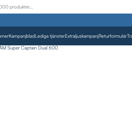
mmer
Kampanjblad
Lediga tjänster
Extraljuskampanj
Returformulär
Tr
AM Super Captain Dual 600