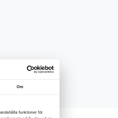
Om
o, Audi, VW, Bmw, Mercedes m.m
andahålla funktioner för