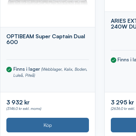
ARIES EX
240W DU
OPTIBEAM Super Captain Dual
600
Finns i 
Finns i lager
(Webblager, Kalix, Boden,
Luleå, Piteå)
3 932 kr
3 295 kr
(3146.0 kr exkl. moms)
(2636.0 kr exkl
Köp