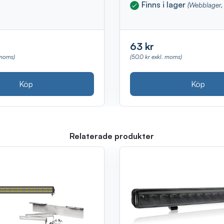
Finns i lager
(Webblager, 
63 kr
 moms)
(50.0 kr exkl. moms)
Köp
Köp
Relaterade produkter