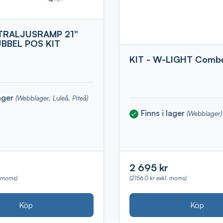
TRALJUSRAMP 21"
BBEL POS KIT
KIT - W-LIGHT Comber
lager
(Webblager, Luleå, Piteå)
Finns i lager
(Webblager)
2 695 kr
. moms)
(2156.0 kr exkl. moms)
Köp
Köp