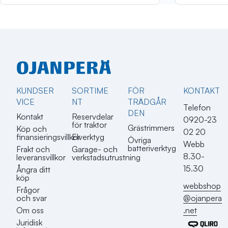
KUNDSER
SORTIME
FÖR
KONTAKT​
VICE
NT
TRÄDGÅR
Telefon
DEN
Kontakt
Reservdelar
0920-23
för traktor
Grästrimmers
Köp och
02 20
finansieringsvillkor
Elverktyg
Övriga
Webb
batteriverktyg
Frakt och
Garage- och
8.30-
leveransvillkor
verkstadsutrustning
15.30
Ångra ditt
köp
webbshop
Frågor
@ojanpera
och svar
.net
Om oss
Juridisk