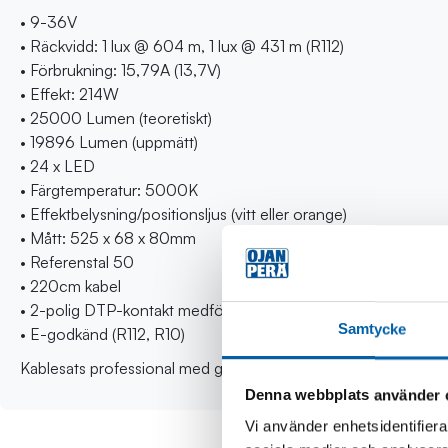
• 9-36V
• Räckvidd: 1 lux @ 604 m, 1 lux @ 431 m (R112)
• Förbrukning: 15,79A (13,7V)
• Effekt: 214W
• 25000 Lumen (teoretiskt)
• 19896 Lumen (uppmätt)
• 24 x LED
• Färgtemperatur: 5000K
• Effektbelysning/positionsljus (vitt eller orange)
• Mått: 525 x 68 x 80mm
• Referenstal 50
• 220cm kabel
• 2-polig DTP-kontakt medföljer
Samtycke
• E-godkänd (R112, R10)
Kablesats professional med grova kablar och det universala n
Denna webbplats använder 
Vi använder enhetsidentifierar