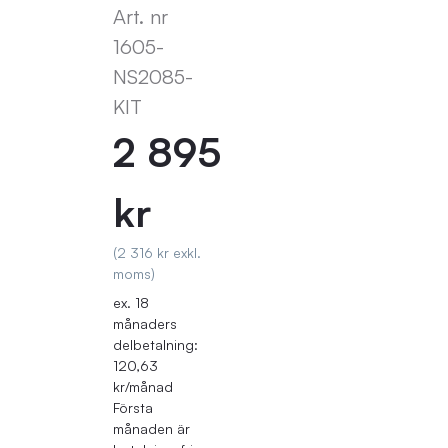
Art. nr
1605-
NS2085-
KIT
2 895
kr
(2 316 kr exkl.
moms)
ex. 18
månaders
delbetalning:
120,63
kr/månad
Första
månaden är