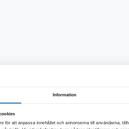
Information
ummerplåtsfästet passar på nästan alla bilar. Där inräknat Volv
cookies
e för att anpassa innehållet och annonserna till användarna, tillh