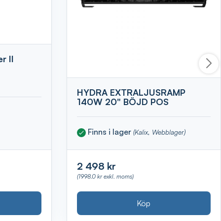
 II
HYDRA EXTRALJUSRAMP
140W 20" BÖJD POS
Finns i lager
(Kalix, Webblager)
2 498 kr
(1998.0 kr exkl. moms)
Köp