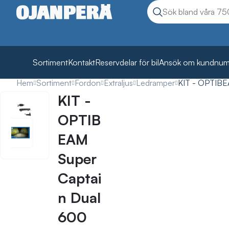
Sök
Sök produkter
Sortiment
Kontakt
Reservdelar för bil
Ansök om kundnu
Hem
Sortiment
Fordon
Extraljus
Ledramper
KIT - OPTIBE
KIT -
OPTIB
EAM
Super
Captai
n Dual
600