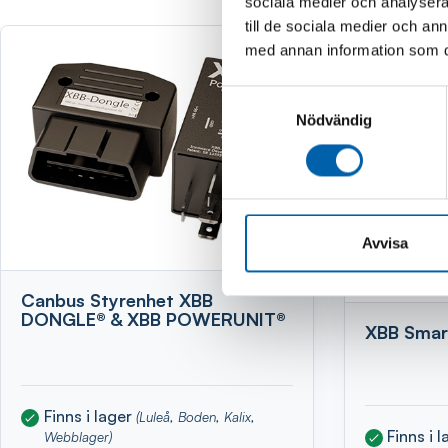
sociala medier och analysera 
till de sociala medier och a
med annan information som du 
Rea
Samtyckesval
Nödvändig
Avvisa
Canbus Styrenhet XBB
DONGLE® & XBB POWERUNIT®
XBB Smart
Finns i lager
(Luleå, Boden, Kalix,
Finns i 
Webblager)