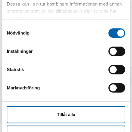
Dessa kan i sin tur kombinera informationen med annan
information som du har tillhandahållit eller som de har
samlat in när du har använt deras tjänster.
Samtyckesval
Nödvändig
Inställningar
Statistik
VASSKLIPPARE
VEDKLYV 7TON
52CM MED STATIV
Marknadsföring
Finns i lager
Finns i lager
Tillåt alla