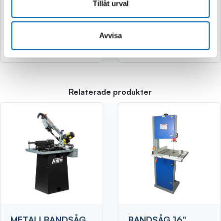
749 kr
2 995 kr
Tillåt urval
(599.0 kr exkl. moms)
(2396.0 kr exkl. moms)
Avvisa
Köp
Köp
Relaterade produkter
METALLBANDSÅG
BANDSÅG 16"