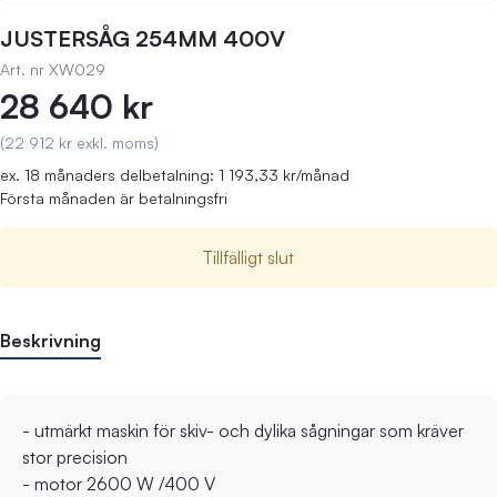
JUSTERSÅG 254MM 400V
Art. nr
XW029
28 640 kr
(22 912 kr exkl. moms)
ex. 18 månaders delbetalning: 1 193,33 kr/månad
Första månaden är betalningsfri
Tillfälligt slut
Beskrivning
- utmärkt maskin för skiv- och dylika sågningar som kräver
stor precision
- motor 2600 W /400 V