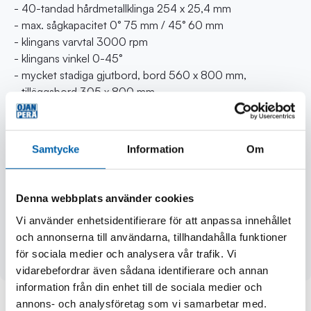
- 40-tandad hårdmetallklinga 254 x 25,4 mm
- max. sågkapacitet 0° 75 mm / 45° 60 mm
- klingans varvtal 3000 rpm
- klingans vinkel 0-45°
- mycket stadiga gjutbord, bord 560 x 800 mm,
- tilläggsbord 305 x 800 mm
- skjutbordets rörelsebana 2000 mm, med kullager
- skjutbord 500 x 480 mm, nyttodjup 350 mm
- när skjutbordets guide använd som stöd är max.
Samtycke
Information
Om
kapkapacitet 1300 mm
- mycket stadiga guider i aluminium (klyvguide, guide för
skjutbord 0-1500 mm)
Denna webbplats använder cookies
- finjusterbart såg- och klyvmothåll
Vi använder enhetsidentifierare för att anpassa innehållet
- lätt justerbar såghöjd och sågvinkel
och annonserna till användarna, tillhandahålla funktioner
- utsugningskoppling Ø 100 mm
för sociala medier och analysera vår trafik. Vi
- vikt 205 kg
vidarebefordrar även sådana identifierare och annan
information från din enhet till de sociala medier och
annons- och analysföretag som vi samarbetar med.
Andra köpte även