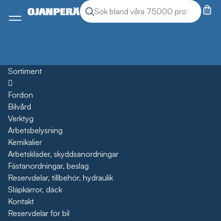
Sök
Sök produkter
Meny
Sortiment
Öppna
Fordon
Bilvård
Verktyg
Arbetsbelysning
Kemikalier
Arbetskläder, skyddsanordningar
Fästanordningar, beslag
Reservdelar, tillbehör, hydraulik
Släpkärror, däck
Kontakt
Reservdelar för bil