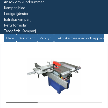
Ansök om kundnummer
Kampanjblad
Lediga tjänster
Extraljuskampanj
Returformulär
Trädgårds Kampanj
Hem
Sortiment
Verktyg
Tekniska maskiner och apparate