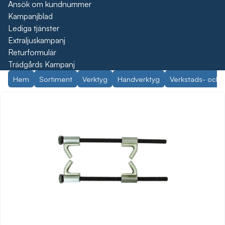
Ansök om kundnummer
Kampanjblad
Lediga tjänster
Extraljuskampanj
Returformulär
Trädgårds Kampanj
Hem
Sortiment
Verktyg
Handverktyg
Verkstads- och 