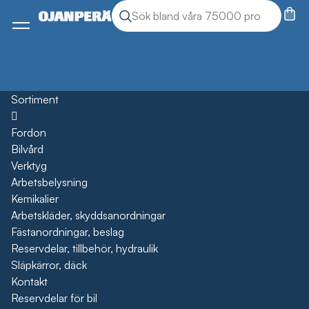
Sök
Sök produkter
Meny
Sortiment
Öppna
Fordon
Bilvård
Verktyg
Arbetsbelysning
Kemikalier
Arbetskläder, skyddsanordningar
Fästanordningar, beslag
Reservdelar, tillbehör, hydraulik
Släpkärror, däck
Kontakt
Reservdelar för bil