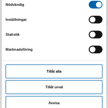
Nödvändig
Inställningar
Finns i lager
Finns i lager
Statistik
Marknadsföring
Tillåt alla
Tillåt urval
749 kr
2 995 kr
Avvisa
(599.0 kr exkl. moms)
(2396.0 kr exkl. moms)