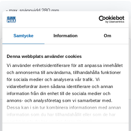
- max. spännvidd 280 mm
Andra köpte även
Samtycke
Information
Om
Denna webbplats använder cookies
Vi använder enhetsidentifierare för att anpassa innehållet
och annonserna till användarna, tillhandahålla funktioner
för sociala medier och analysera vår trafik. Vi
vidarebefordrar även sådana identifierare och annan
information från din enhet till de sociala medier och
annons- och analysföretag som vi samarbetar med.
VASSKLIPPARE
VEDKLYV 7TON
Dessa kan i sin tur kombinera informationen med annan
52CM MED STATIV
information som du har tillhandahållit eller som de har
samlat in när du har använt deras tjänster.
Samtyckesval