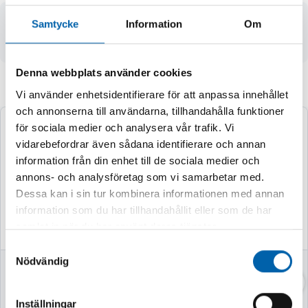
- 6-kants
Samtycke
Information
Om
- längd 76 mm
Denna webbplats använder cookies
Andra köpte även
Vi använder enhetsidentifierare för att anpassa innehållet
och annonserna till användarna, tillhandahålla funktioner
för sociala medier och analysera vår trafik. Vi
vidarebefordrar även sådana identifierare och annan
information från din enhet till de sociala medier och
annons- och analysföretag som vi samarbetar med.
Dessa kan i sin tur kombinera informationen med annan
information som du har tillhandahållit eller som de har
samlat in när du har använt deras tjänster.
Samtyckesval
Nödvändig
SVETSELEKTROD
HYLSA 1/2" 13MM
ALUMINIUM 3,2MM
12-KANT
8ST
Inställningar