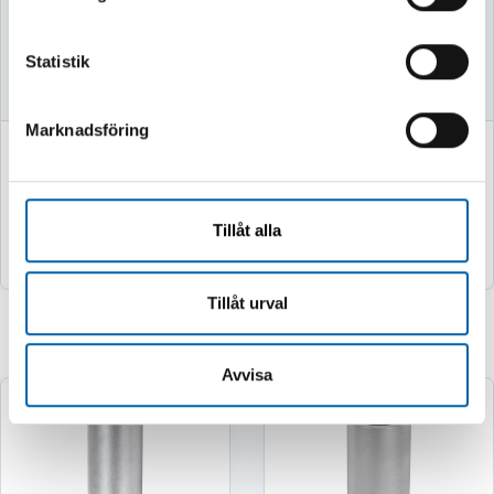
Finns i lager
Finns i lager
Statistik
Marknadsföring
298 kr
27 kr
(238.0 kr exkl. moms)
(22.0 kr exkl. moms)
Tillåt alla
Köp
Köp
Tillåt urval
Relaterade produkter
Avvisa