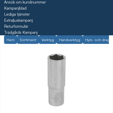
Ansök om kundnummer
Kampanjblad
Lediga tjänster
Extraljuskampanj
Returformulär
Trädgårds Kampanj
Hem
Sortiment
Verktyg
Handverktyg
Hyls- och dragv