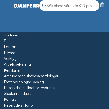
Sök
Sök produkter
Meny
Sortiment
Öppna
Fordon
Bilvård
Verktyg
Arbetsbelysning
Kemikalier
Arbetskläder, skyddsanordningar
Fästanordningar, beslag
Reservdelar, tillbehör, hydraulik
Släpkärror, däck
Kontakt
Reservdelar för bil