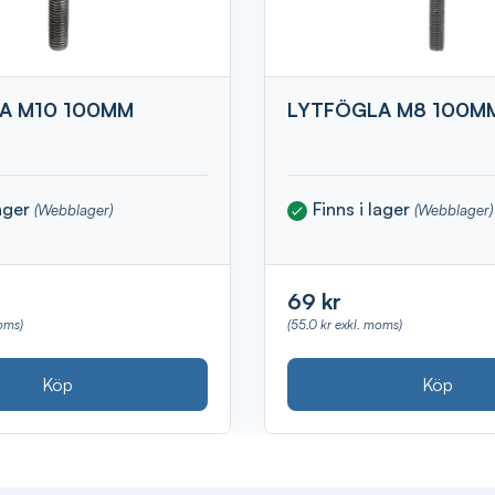
A M10 100MM
LYTFÖGLA M8 100M
lager
Finns i lager
(Webblager)
(Webblager)
69 kr
oms)
(55.0 kr exkl. moms)
Köp
Köp