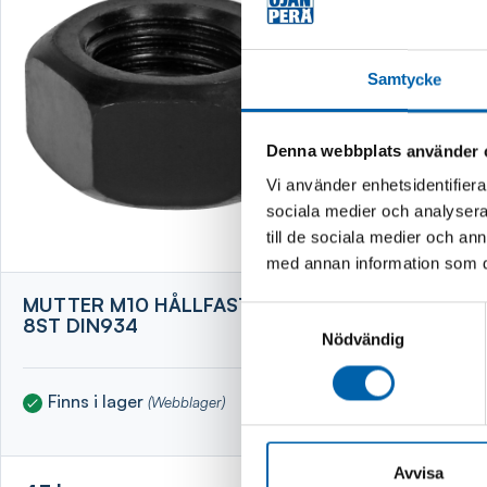
Samtycke
Denna webbplats använder 
Vi använder enhetsidentifierar
sociala medier och analysera 
till de sociala medier och a
med annan information som du 
MUTTER M10 HÅLLFASTHET 12
MUTTER 
Samtyckesval
8ST DIN934
2ST DIN
Nödvändig
Finns i lager
Finns i 
(Webblager)
Avvisa