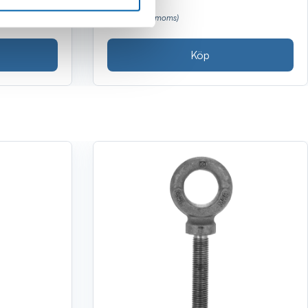
48 kr
(38.0 kr exkl. moms)
Köp