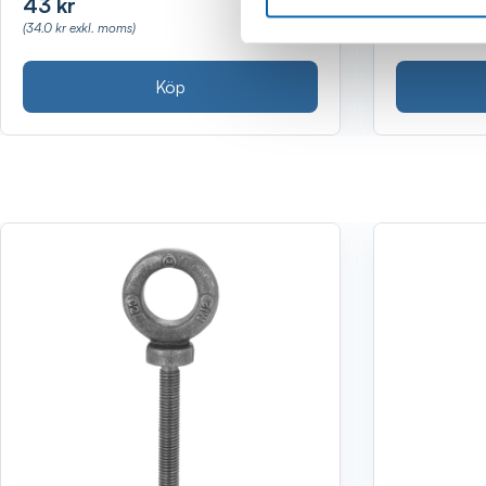
43 kr
46 kr
(34.0 kr exkl. moms)
(37.0 kr exkl. m
Köp