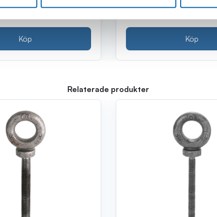
396 kr
oms)
(317.0 kr exkl. moms)
Köp
Köp
Relaterade produkter