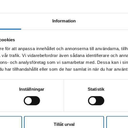
Information
cookies
e för att anpassa innehållet och annonserna till användarna, tillh
vår trafik. Vi vidarebefordrar även sådana identifierare och anna
nnons- och analysföretag som vi samarbetar med. Dessa kan i sin
har tillhandahållit eller som de har samlat in när du har använt 
M24 HÅLLFASTHET 12
SLAGANKARE M12 1
934
ZINK 50ST TAP
Inställningar
Statistik
lager
Finns i lager
(Webblager)
(Webblager)
Tillåt urval