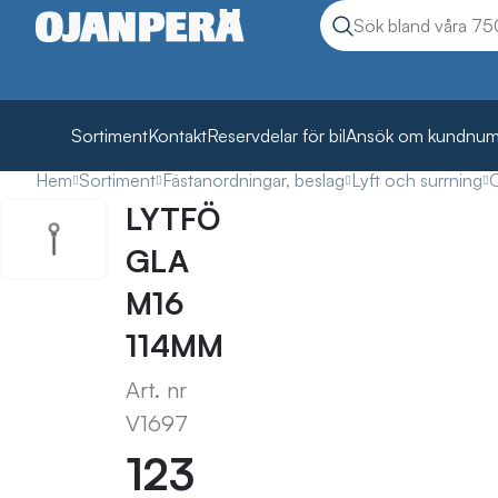
Sök
Sök produkter
Sortiment
Kontakt
Reservdelar för bil
Ansök om kundnu
Hem
Sortiment
Fästanordningar, beslag
Lyft och surrning
O
LYTFÖ
GLA
M16
114MM
Art. nr
V1697
123