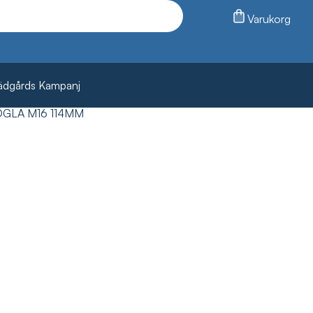
Varukorg
ädgårds Kampanj
ÖGLA M16 114MM