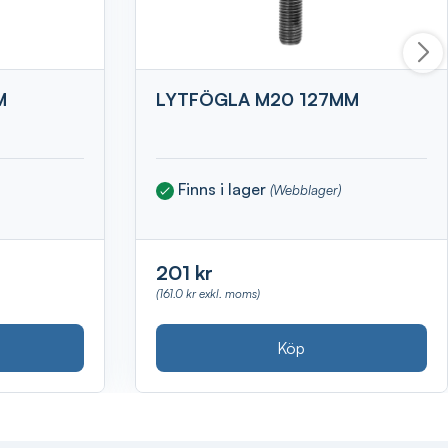
M
LYTFÖGLA M20 127MM
Finns i lager
(Webblager)
201 kr
(161.0 kr exkl. moms)
Köp