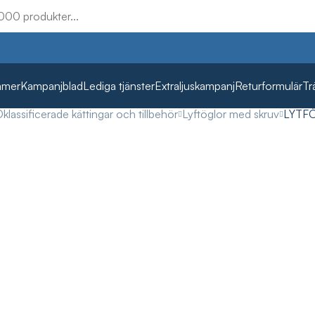
mmer
Kampanjblad
Lediga tjänster
Extraljuskampanj
Returformulär
Tr
klassificerade kättingar och tillbehör
Lyftöglor med skruv
LYTF