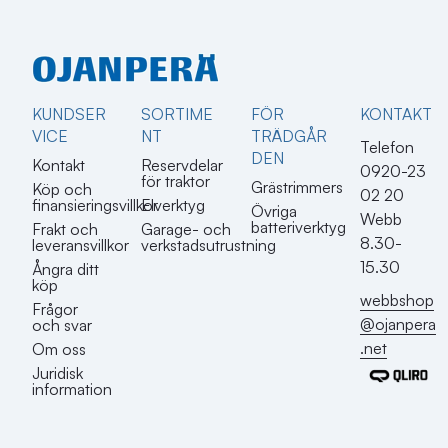
KUNDSER
SORTIME
FÖR
KONTAKT​
VICE
NT
TRÄDGÅR
Telefon
DEN
Kontakt
Reservdelar
0920-23
för traktor
Grästrimmers
Köp och
02 20
finansieringsvillkor
Elverktyg
Övriga
Webb
batteriverktyg
Frakt och
Garage- och
8.30-
leveransvillkor
verkstadsutrustning
15.30
Ångra ditt
köp
webbshop
Frågor
@ojanpera
och svar
.net
Om oss
Juridisk
information