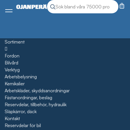
Sök
Sök produkter
Meny
Sortiment
Öppna
Fordon
Bilvård
Verktyg
Arbetsbelysning
Kemikalier
Arbetskläder, skyddsanordningar
Fästanordningar, beslag
Reservdelar, tillbehör, hydraulik
Släpkärror, däck
Kontakt
Reservdelar för bil