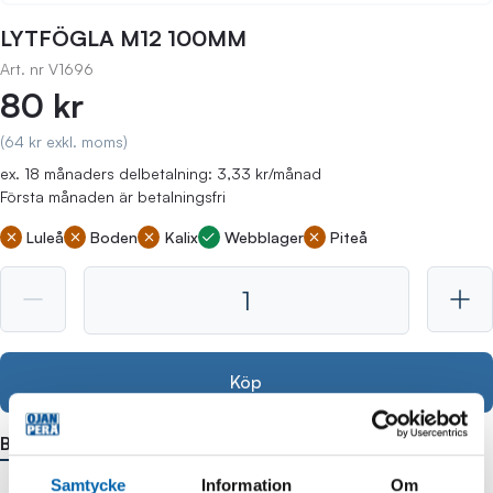
LYTFÖGLA M12 100MM
Art. nr
V1696
80 kr
(64 kr exkl. moms)
ex. 18 månaders delbetalning: 3,33 kr/månad
Första månaden är betalningsfri
Luleå
Boden
Kalix
Webblager
Piteå
Köp
Beskrivning
Samtycke
Information
Om