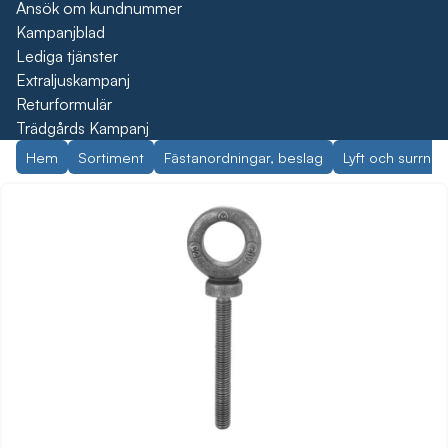
Ansök om kundnummer
Kampanjblad
Lediga tjänster
Extraljuskampanj
Returformulär
Trädgårds Kampanj
Hem
Sortiment
Fästanordningar, beslag
Lyft och surrnin