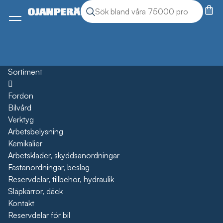
Sök
Sök produkter
Meny
Sortiment
Öppna
Fordon
Bilvård
Verktyg
Arbetsbelysning
Kemikalier
Arbetskläder, skyddsanordningar
Fästanordningar, beslag
Reservdelar, tillbehör, hydraulik
Släpkärror, däck
Kontakt
Reservdelar för bil