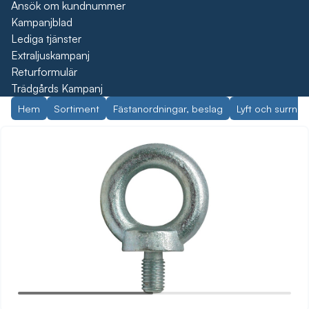
Ansök om kundnummer
Kampanjblad
Lediga tjänster
Extraljuskampanj
Returformulär
Trädgårds Kampanj
Hem
Sortiment
Fästanordningar, beslag
Lyft och surrnin