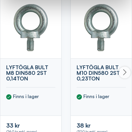
LYFTÖGLA BULT
LYFTÖGLA BULT
M8 DIN580 2ST
M10 DIN580 2ST
0,14TON
0,23TON
Finns i lager
Finns i lager
33 kr
38 kr
(26.0 kr exkl. moms)
(30.0 kr exkl. moms)