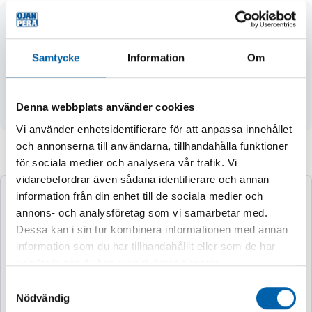
- storlek M6
- yttre diameter Ø (d3) 36 mm
- inre diameter Ø (d4) 16 mm
Samtycke
Information
Om
- gängans längd (l) 13 mm
- öglans höjd (h) 36 mm
Denna webbplats använder cookies
- arbetslast 70 kg
Vi använder enhetsidentifierare för att anpassa innehållet
och annonserna till användarna, tillhandahålla funktioner
Andra köpte även
för sociala medier och analysera vår trafik. Vi
vidarebefordrar även sådana identifierare och annan
information från din enhet till de sociala medier och
annons- och analysföretag som vi samarbetar med.
Dessa kan i sin tur kombinera informationen med annan
information som du har tillhandahållit eller som de har
samlat in när du har använt deras tjänster.
Samtyckesval
Nödvändig