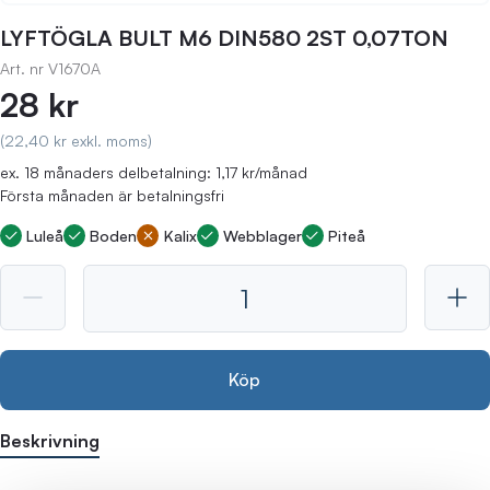
LYFTÖGLA BULT M6 DIN580 2ST 0,07TON
Art. nr
V1670A
28 kr
(22,40 kr exkl. moms)
ex. 18 månaders delbetalning: 1,17 kr/månad
Första månaden är betalningsfri
Luleå
Boden
Kalix
Webblager
Piteå
Köp
Beskrivning