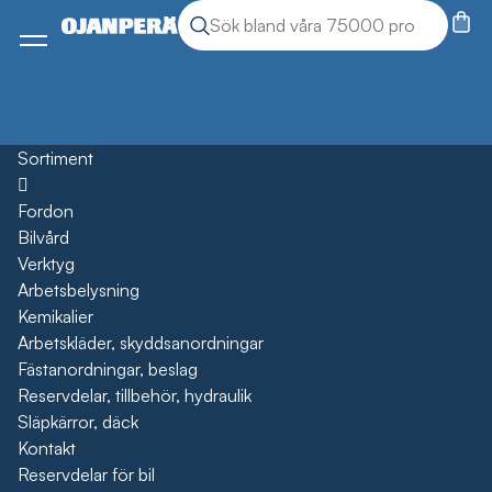
Sök
Sök produkter
Meny
Sortiment
Öppna
Fordon
Bilvård
Verktyg
Arbetsbelysning
Kemikalier
Arbetskläder, skyddsanordningar
Fästanordningar, beslag
Reservdelar, tillbehör, hydraulik
Släpkärror, däck
Kontakt
Reservdelar för bil