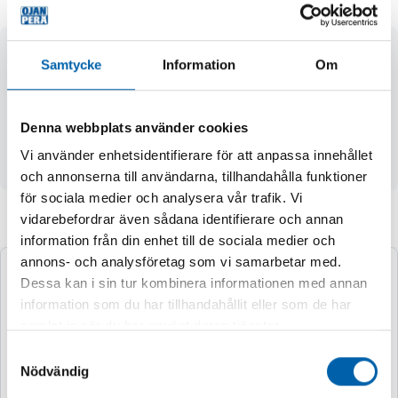
- max. kapacitet 3000 kg
Samtycke
Information
Om
- min. höjd 120 mm
- höjd max. 460 mm
- utrustad med en fotpedal
Denna webbplats använder cookies
- PU-hjul är slitstarka och tysta vid användning
Vi använder enhetsidentifierare för att anpassa innehållet
- vikt 31 kg
och annonserna till användarna, tillhandahålla funktioner
för sociala medier och analysera vår trafik. Vi
vidarebefordrar även sådana identifierare och annan
Andra köpte även
information från din enhet till de sociala medier och
annons- och analysföretag som vi samarbetar med.
Dessa kan i sin tur kombinera informationen med annan
information som du har tillhandahållit eller som de har
samlat in när du har använt deras tjänster.
Samtyckesval
Nödvändig