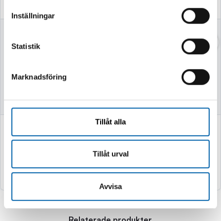
Inställningar
VASSKLIPPARE
VEDKLYV 7TON
52CM MED STATIV
Statistik
Marknadsföring
Finns i lager
Finns i lager
Tillåt alla
749 kr
2 995 kr
(599.0 kr exkl. moms)
(2396.0 kr exkl. moms)
Tillåt urval
Köp
Köp
Avvisa
Relaterade produkter