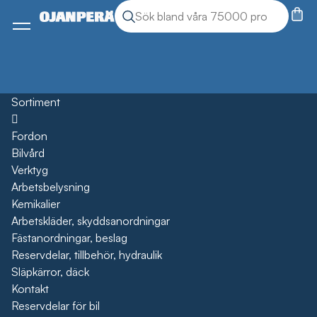
Sök
Sök produkter
Meny
Sortiment
Öppna
Fordon
Bilvård
Verktyg
Arbetsbelysning
Kemikalier
Arbetskläder, skyddsanordningar
Fästanordningar, beslag
Reservdelar, tillbehör, hydraulik
Släpkärror, däck
Kontakt
Reservdelar för bil