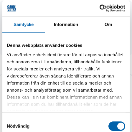
- för 400 g fettpatroner eller fett i lösvikt
- arbetstryck max. 345 bar
- gänga 1/8"
Samtycke
Information
Om
- pressgjutet aluminium huvud
- gummislang och 4-käftat munstycke
Denna webbplats använder cookies
- avluftningsventil
Vi använder enhetsidentifierare för att anpassa innehållet
och annonserna till användarna, tillhandahålla funktioner
Andra köpte även
för sociala medier och analysera vår trafik. Vi
vidarebefordrar även sådana identifierare och annan
information från din enhet till de sociala medier och
annons- och analysföretag som vi samarbetar med.
Dessa kan i sin tur kombinera informationen med annan
information som du har tillhandahållit eller som de har
samlat in när du har använt deras tjänster.
Samtyckesval
Nödvändig