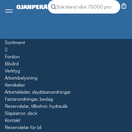
Sök
Sök produkter
Meny
Sortiment
Öppna
Fordon
Bilvård
Verktyg
Arbetsbelysning
Kemikalier
Arbetskläder, skyddsanordningar
Fästanordningar, beslag
Reservdelar, tillbehör, hydraulik
Släpkärror, däck
Kontakt
Reservdelar för bil