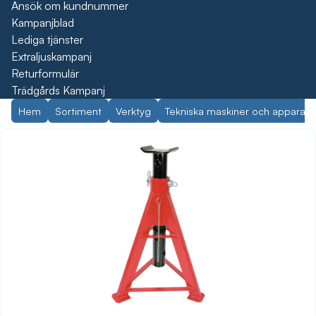
Ansök om kundnummer
Kampanjblad
Lediga tjänster
Extraljuskampanj
Returformulär
Trädgårds Kampanj
Hem
Sortiment
Verktyg
Tekniska maskiner och apparate