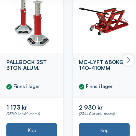
PALLBOCK 2ST
MC-LYFT 680KG
3TON ALUM.
140-410MM
Finns i lager
Finns i lager
1 173 kr
2 930 kr
(938.0 kr exkl. moms)
(2344.0 kr exkl. moms)
Köp
Köp