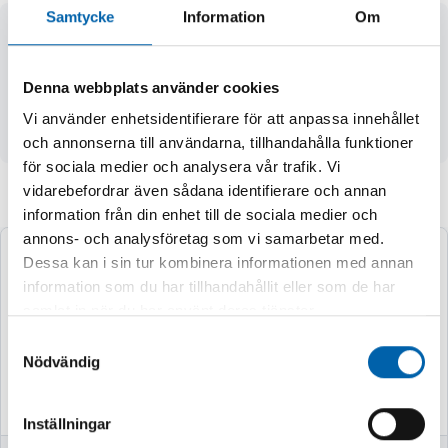
Samtycke
Information
Om
- min. höjd 580 mm
- höjd max. 1000 mm
- max. belastning 16 ton
Denna webbplats använder cookies
- vikt 16 kg
Vi använder enhetsidentifierare för att anpassa innehållet
- levereras individuellt (inte parvis)
och annonserna till användarna, tillhandahålla funktioner
för sociala medier och analysera vår trafik. Vi
vidarebefordrar även sådana identifierare och annan
Andra köpte även
information från din enhet till de sociala medier och
annons- och analysföretag som vi samarbetar med.
Dessa kan i sin tur kombinera informationen med annan
information som du har tillhandahållit eller som de har
samlat in när du har använt deras tjänster.
Samtyckesval
Nödvändig
Inställningar