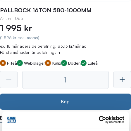
PALLBOCK 16TON 580-1000MM
Art. nr
T0651
1 995 kr
(1 596 kr exkl. moms)
ex. 18 månaders delbetalning: 83,13 kr/månad
Första månaden är betalningsfri
Piteå
Webblager
Kalix
Boden
Luleå
Köp
Beskrivning