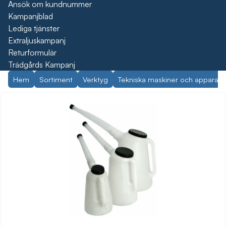
Ansök om kundnummer
Kampanjblad
Lediga tjänster
Extraljuskampanj
Returformulär
Trädgårds Kampanj
Hem
Sortiment
Verktyg
Tekniska maskiner och apparate