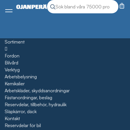
Sök
Sök produkter
Meny
Sortiment
Öppna
Fordon
Bilvård
Verktyg
Arbetsbelysning
Kemikalier
Arbetskläder, skyddsanordningar
Fästanordningar, beslag
Reservdelar, tillbehör, hydraulik
Släpkärror, däck
Kontakt
Reservdelar för bil