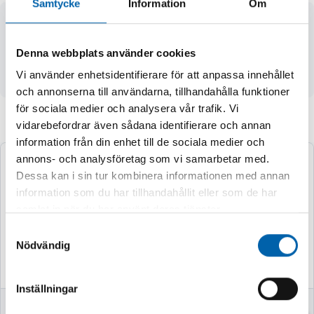
Samtycke
Information
Om
- tillverkat av högkvalitativt, starkt HD-polyeten
- med skruvbart lock och flexibel, löstagbar hällpip
Denna webbplats använder cookies
- mätskala
- sats innehåller 1, 2 och 5 liters måttbägare
Vi använder enhetsidentifierare för att anpassa innehållet
och annonserna till användarna, tillhandahålla funktioner
för sociala medier och analysera vår trafik. Vi
vidarebefordrar även sådana identifierare och annan
Andra köpte även
information från din enhet till de sociala medier och
annons- och analysföretag som vi samarbetar med.
Dessa kan i sin tur kombinera informationen med annan
information som du har tillhandahållit eller som de har
samlat in när du har använt deras tjänster.
Samtyckesval
Nödvändig
Inställningar
OLJESUG 1,6L 2ST
FATSVAGN