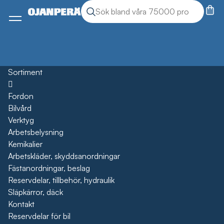
Sök
Sök produkter
Meny
Sortiment
Öppna
Fordon
Bilvård
Verktyg
Arbetsbelysning
Kemikalier
Arbetskläder, skyddsanordningar
Fästanordningar, beslag
Reservdelar, tillbehör, hydraulik
Släpkärror, däck
Kontakt
Reservdelar för bil