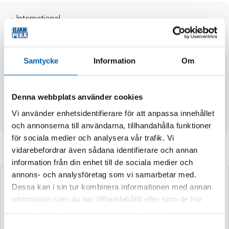
- International
- 528084R1, 3074756R1
- total längd 157 mm
- längd till första hålet 124 mm
Samtycke
Information
Om
- längd till andra hålet 117 mm
- tapp diameter: 25,4 mm
- hål diameter: 10 mm
Denna webbplats använder cookies
- smalare ändans längd 33 mm
Vi använder enhetsidentifierare för att anpassa innehållet
- smalare ändans diameter 19 mm
och annonserna till användarna, tillhandahålla funktioner
för sociala medier och analysera vår trafik. Vi
vidarebefordrar även sådana identifierare och annan
Andra köpte även
information från din enhet till de sociala medier och
annons- och analysföretag som vi samarbetar med.
Dessa kan i sin tur kombinera informationen med annan
information som du har tillhandahållit eller som de har
samlat in när du har använt deras tjänster.
Samtyckesval