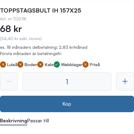
TOPPSTAGSBULT IH 157X25
Art. nr
T0078
68 kr
(54,40 kr exkl. moms)
ex. 18 månaders delbetalning: 2,83 kr/månad
Första månaden är betalningsfri
Luleå
Boden
Kalix
Webblager
Piteå
Köp
Beskrivning
Passar till