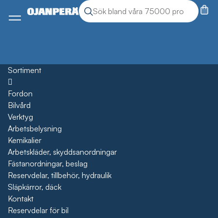
Sök
Sök produkter
Meny
Sortiment
Öppna
Fordon
Bilvård
Verktyg
Arbetsbelysning
Kemikalier
Arbetskläder, skyddsanordningar
Fästanordningar, beslag
Reservdelar, tillbehör, hydraulik
Släpkärror, däck
Kontakt
Reservdelar för bil