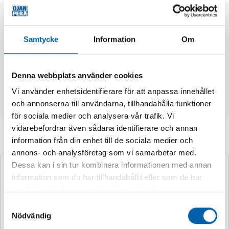
- 45% läder, 55% polyester
- handflata och fingertoppar av läder
Samtycke
Information
Om
- baksidan av handen är polyester spandex
- justerbar neopren-mudd för ökad komfort
- CE CAT 1 EN420
Denna webbplats använder cookies
Användningsområden:
Vi använder enhetsidentifierare för att anpassa innehållet
- passar monteringsarbeten och som allmän handske
och annonserna till användarna, tillhandahålla funktioner
för sociala medier och analysera vår trafik. Vi
vidarebefordrar även sådana identifierare och annan
information från din enhet till de sociala medier och
Andra köpte även
annons- och analysföretag som vi samarbetar med.
Dessa kan i sin tur kombinera informationen med annan
information som du har tillhandahållit eller som de har
samlat in när du har använt deras tjänster.
Samtyckesval
Nödvändig