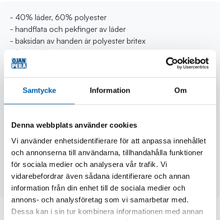
- 40% läder, 60% polyester
- handflata och pekfinger av läder
- baksidan av handen är polyester britex
- formsydd tumme
- gummibandsåtspänning vid handleden
- CE-kategori 2 (mot mellanstora faror)
Samtycke
Information
Om
EN 388 testresultat:
- nötningsmotstånd 2
- tålighet mot genomskärning 1
Denna webbplats använder cookies
- rivhållfasthet 2
Vi använder enhetsidentifierare för att anpassa innehållet
- sticktålighet 2
och annonserna till användarna, tillhandahålla funktioner
för sociala medier och analysera vår trafik. Vi
Användningsområden:
vidarebefordrar även sådana identifierare och annan
- passar monteringsarbeten och som allmän handske
information från din enhet till de sociala medier och
annons- och analysföretag som vi samarbetar med.
Dessa kan i sin tur kombinera informationen med annan
Andra köpte även