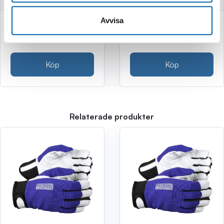
Avvisa
219 kr
229 kr
(175.0 kr exkl. moms)
(183.0 kr exkl. moms)
Köp
Köp
Relaterade produkter