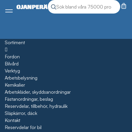
Sök
Sök produkter
Meny
Sortiment
Öppna
Fordon
Bilvård
Verktyg
Arbetsbelysning
Kemikalier
Arbetskläder, skyddsanordningar
Fästanordningar, beslag
Reservdelar, tillbehör, hydraulik
Släpkärror, däck
Kontakt
Reservdelar för bil