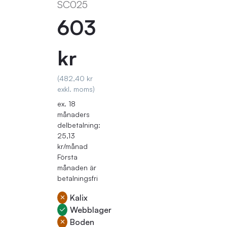
SC025
603
kr
(482,40 kr
exkl. moms)
ex. 18
månaders
delbetalning:
25,13
kr/månad
Första
månaden är
betalningsfri
Kalix
Webblager
Boden