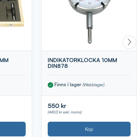
0MM
INDIKATORKLOCKA 10MM
DIN878
Finns i lager
(Webblager)
550 kr
(440.0 kr exkl. moms)
Köp