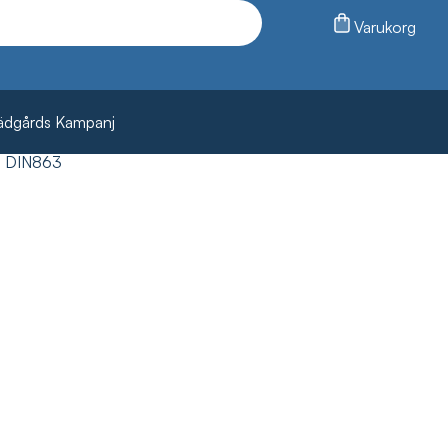
Varukorg
ädgårds Kampanj
 DIN863