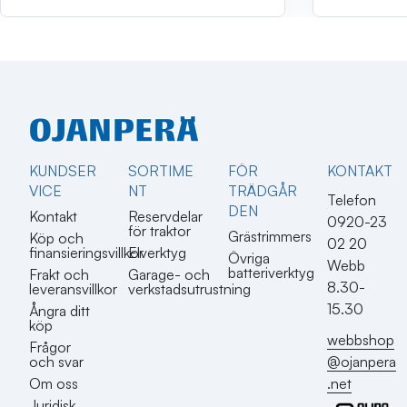
KUNDSER
SORTIME
FÖR
KONTAKT​
VICE
NT
TRÄDGÅR
Telefon
DEN
Kontakt
Reservdelar
0920-23
för traktor
Grästrimmers
Köp och
02 20
finansieringsvillkor
Elverktyg
Övriga
Webb
batteriverktyg
Frakt och
Garage- och
8.30-
leveransvillkor
verkstadsutrustning
15.30
Ångra ditt
köp
webbshop
Frågor
@ojanpera
och svar
.net
Om oss
Juridisk