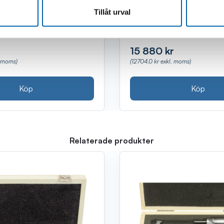
lager
Finns i lager
(Kalix, Luleå, Webblager,
(Webblager)
Tillåt urval
15 880 kr
(12704.0 kr exkl. moms)
. moms)
Köp
Köp
Relaterade produkter