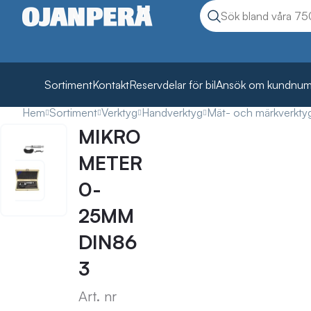
Sök
Sök produkter
Sortiment
Kontakt
Reservdelar för bil
Ansök om kundnu
Hem
Sortiment
Verktyg
Handverktyg
Mät- och märkverkty
MIKRO
METER
0-
25MM
DIN86
3
Art. nr