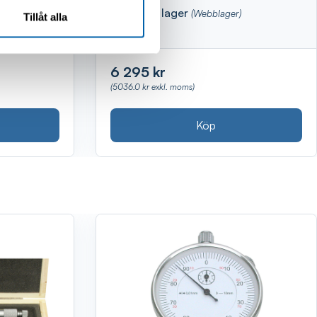
Finns i lager
(Webblager)
Tillåt alla
6 295 kr
(5036.0 kr exkl. moms)
Köp