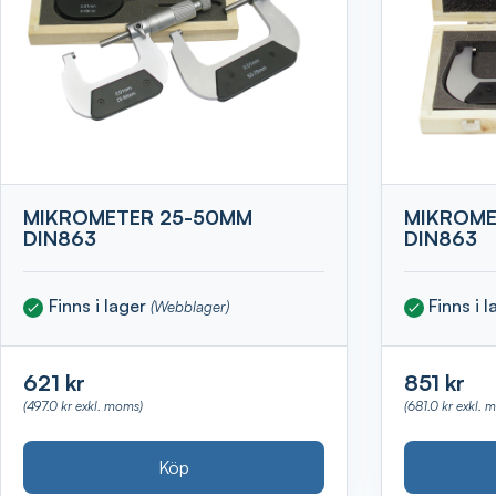
MIKROMETER 25-50MM
MIKROME
DIN863
DIN863
Finns i lager
Finns i 
(Webblager)
621 kr
851 kr
(497.0 kr exkl. moms)
(681.0 kr exkl. 
Köp