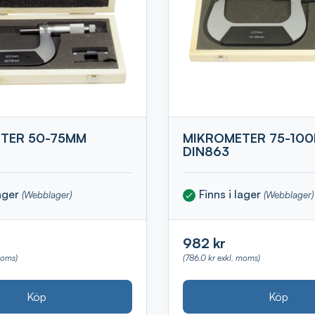
TER 50-75MM
MIKROMETER 75-10
DIN863
lager
Finns i lager
(Webblager)
(Webblager)
982 kr
moms)
(786.0 kr exkl. moms)
Köp
Köp