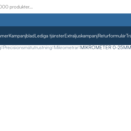
mmer
Kampanjblad
Lediga tjänster
Extraljuskampanj
Returformulär
Tr
g
Precisionsmätutrustning
Mikrometrar
MIKROMETER 0-25MM