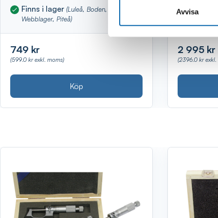
Finns i lager
Finns i 
(Luleå, Boden, Kalix,
Avvisa
Webblager, Piteå)
Piteå)
749 kr
2 995 kr
(599.0 kr exkl. moms)
(2396.0 kr exkl
Köp