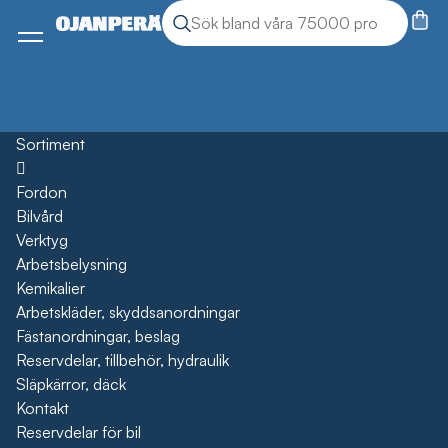
Sök
Sök produkter
Meny
Sortiment
Öppna
Fordon
Bilvård
Verktyg
Arbetsbelysning
Kemikalier
Arbetskläder, skyddsanordningar
Fästanordningar, beslag
Reservdelar, tillbehör, hydraulik
Släpkärror, däck
Kontakt
Reservdelar för bil