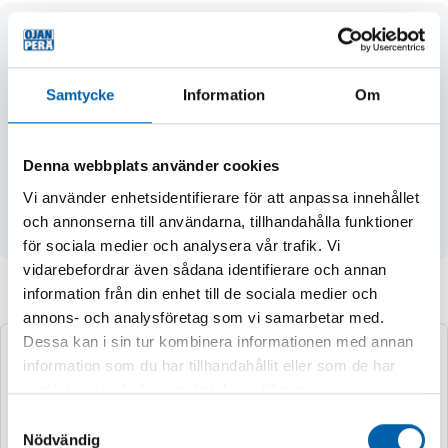
- storlek 27x12.00-12
- typ TL
- PR 6
Samtycke
Information
Om
- mönster D936 (Mud Crusher)
- diameter Ø 686 mm
- sektionsbredd (SW) 304 mm
Denna webbplats använder cookies
- vikt- och hastighetsklass 60 LI, 250 kg, F SI, 80 km/h
Vi använder enhetsidentifierare för att anpassa innehållet
- rekommenderat tryck 7 psi / 0,5 bar
och annonserna till användarna, tillhandahålla funktioner
- fälgrekommendation 9.50
för sociala medier och analysera vår trafik. Vi
vidarebefordrar även sådana identifierare och annan
information från din enhet till de sociala medier och
Andra köpte även
annons- och analysföretag som vi samarbetar med.
Dessa kan i sin tur kombinera informationen med annan
information som du har tillhandahållit eller som de har
samlat in när du har använt deras tjänster.
Samtyckesval
Nödvändig