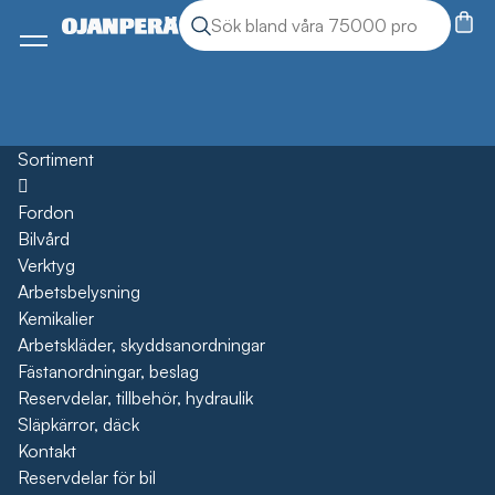
Sök
Sök produkter
Meny
Sortiment
Öppna
Fordon
Bilvård
Verktyg
Arbetsbelysning
Kemikalier
Arbetskläder, skyddsanordningar
Fästanordningar, beslag
Reservdelar, tillbehör, hydraulik
Släpkärror, däck
Kontakt
Reservdelar för bil