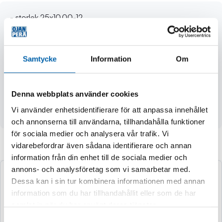
- storlek 25x10.00-12
- typ TL
- PR 6
- mönster D936 (Mud Crusher)
Samtycke
Information
Om
- diameter Ø 635 mm
- sektionsbredd (SW) 254 mm
- vikt- och hastighetsklass 50 LI, 190 kg, F SI, 80 km/h
Denna webbplats använder cookies
- rekommenderat tryck 7 psi / 0,5 bar
Vi använder enhetsidentifierare för att anpassa innehållet
- fälgrekommendation 8.00 / alternativ 7.00
och annonserna till användarna, tillhandahålla funktioner
för sociala medier och analysera vår trafik. Vi
vidarebefordrar även sådana identifierare och annan
Andra köpte även
information från din enhet till de sociala medier och
annons- och analysföretag som vi samarbetar med.
Dessa kan i sin tur kombinera informationen med annan
information som du har tillhandahållit eller som de har
samlat in när du har använt deras tjänster.
Samtyckesval