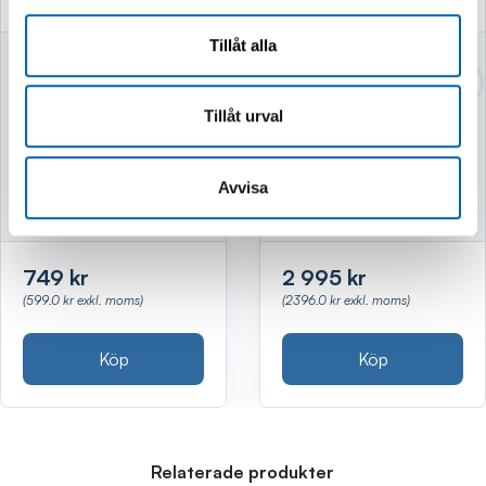
Tillåt alla
VASSKLIPPARE
VEDKLYV 7TON
52CM MED STATIV
Tillåt urval
Finns i lager
Finns i lager
Avvisa
749 kr
2 995 kr
(599.0 kr exkl. moms)
(2396.0 kr exkl. moms)
Köp
Köp
Relaterade produkter