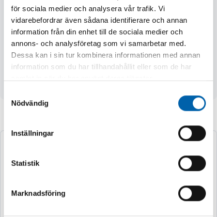
för sociala medier och analysera vår trafik. Vi
- bränsletankens storlek 2,6 l
vidarebefordrar även sådana identifierare och annan
- drifttid 3,5 h / tank
information från din enhet till de sociala medier och
- dragstart
annons- och analysföretag som vi samarbetar med.
- överströmsskydd
Dessa kan i sin tur kombinera informationen med annan
- ljudnivå 61 dB
information som du har tillhandahållit eller som de har
- mått L 420 x B 240 x H 380 mm
samlat in när du har använt deras tjänster.
- vikt 12 kg
Samtyckesval
Nödvändig
Andra köpte även
Inställningar
Statistik
Marknadsföring