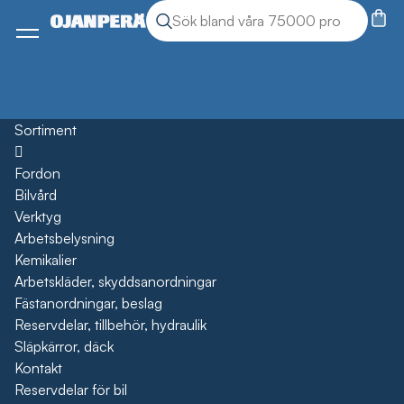
Sök
Sök produkter
Meny
Sortiment
Öppna
Fordon
Bilvård
Verktyg
Arbetsbelysning
Kemikalier
Arbetskläder, skyddsanordningar
Fästanordningar, beslag
Reservdelar, tillbehör, hydraulik
Släpkärror, däck
Kontakt
Reservdelar för bil