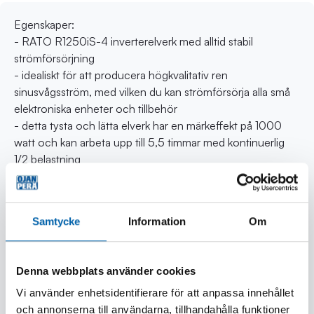
Egenskaper:
- RATO R1250iS-4 inverterelverk med alltid stabil
strömförsörjning
- idealiskt för att producera högkvalitativ ren
sinusvågsström, med vilken du kan strömförsörja alla små
elektroniska enheter och tillbehör
- detta tysta och lätta elverk har en märkeffekt på 1000
watt och kan arbeta upp till 5,5 timmar med kontinuerlig
1/2 belastning
Tekniska data:
- inverterelverk, lämpligt även för känslig 230 V elektrisk
Samtycke
Information
Om
utrustning (sinusvåg)
- motor 4-takt (OHV) 60 CC
- utgångseffekt (230 V AC): kontinuerlig effekt 1,0 kW (
Denna webbplats använder cookies
max. effekt 1,1 kW)
Vi använder enhetsidentifierare för att anpassa innehållet
- utgångseffekt (12 V DC): 5,0 A
och annonserna till användarna, tillhandahålla funktioner
- uttag 1 x 230 V / 1 x 12 V DC