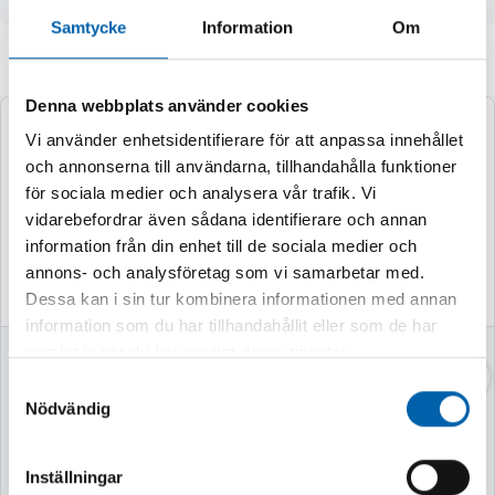
Samtycke
Information
Om
Andra köpte även
Denna webbplats använder cookies
Vi använder enhetsidentifierare för att anpassa innehållet
och annonserna till användarna, tillhandahålla funktioner
för sociala medier och analysera vår trafik. Vi
vidarebefordrar även sådana identifierare och annan
information från din enhet till de sociala medier och
annons- och analysföretag som vi samarbetar med.
Dessa kan i sin tur kombinera informationen med annan
information som du har tillhandahållit eller som de har
samlat in när du har använt deras tjänster.
VASSKLIPPARE
VEDKLYV 7TON
52CM MED STATIV
Samtyckesval
Nödvändig
Finns i lager
Finns i lager
Inställningar