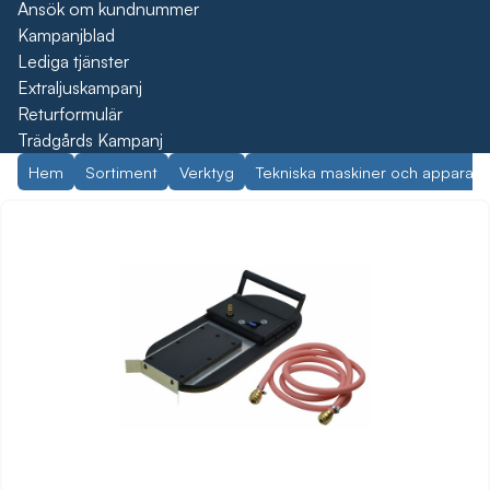
Ansök om kundnummer
Kampanjblad
Lediga tjänster
Extraljuskampanj
Returformulär
Trädgårds Kampanj
Hem
Sortiment
Verktyg
Tekniska maskiner och apparate