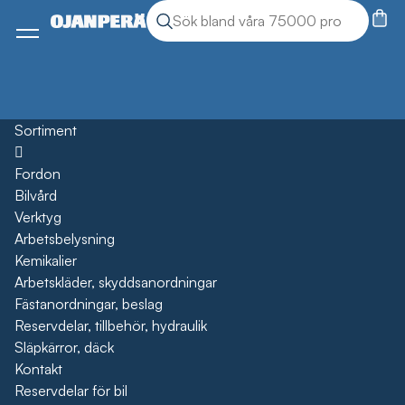
Sök
Sök produkter
Meny
Sortiment
Öppna
Fordon
Bilvård
Verktyg
Arbetsbelysning
Kemikalier
Arbetskläder, skyddsanordningar
Fästanordningar, beslag
Reservdelar, tillbehör, hydraulik
Släpkärror, däck
Kontakt
Reservdelar för bil