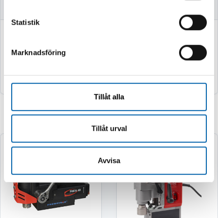
Statistik
749 kr
2 995 kr
(599.0 kr exkl. moms)
(2396.0 kr exkl. moms)
Marknadsföring
Köp
Köp
Tillåt alla
Relaterade produkter
Tillåt urval
Avvisa