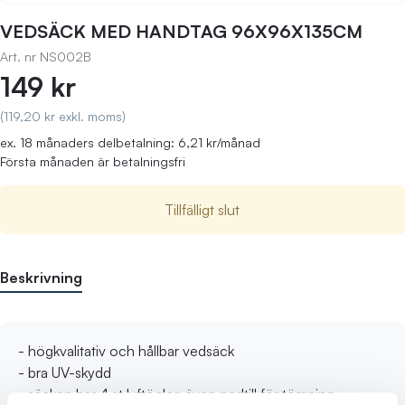
VEDSÄCK MED HANDTAG 96X96X135CM
Art. nr
NS002B
149 kr
(119,20 kr exkl. moms)
ex. 18 månaders delbetalning: 6,21 kr/månad
Första månaden är betalningsfri
Tillfälligt slut
Beskrivning
- högkvalitativ och hållbar vedsäck
- bra UV-skydd
- säcken har 4 st lyftöglor, även nedtill för tömning,