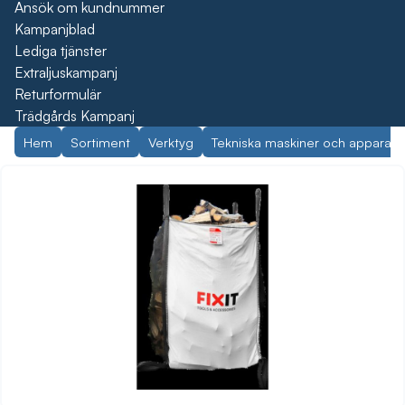
Ansök om kundnummer
Kampanjblad
Lediga tjänster
Extraljuskampanj
Returformulär
Trädgårds Kampanj
Hem
Sortiment
Verktyg
Tekniska maskiner och apparate