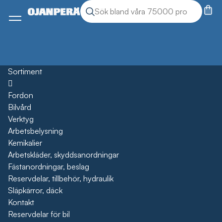
Sök
Sök produkter
Meny
Sortiment
Öppna
Fordon
Bilvård
Verktyg
Arbetsbelysning
Kemikalier
Arbetskläder, skyddsanordningar
Fästanordningar, beslag
Reservdelar, tillbehör, hydraulik
Släpkärror, däck
Kontakt
Reservdelar för bil