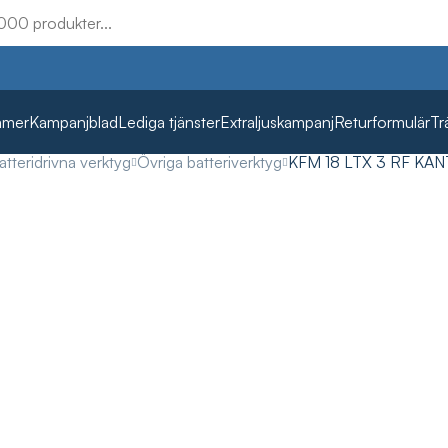
mmer
Kampanjblad
Lediga tjänster
Extraljuskampanj
Returformulär
Tr
atteridrivna verktyg
Övriga batteriverktyg
KFM 18 LTX 3 RF KA