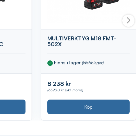
MULTIVERKTYG M18 FMT-
C
502X
Finns i lager
(Webblager)
8 238 kr
(6590.0 kr exkl. moms)
Köp