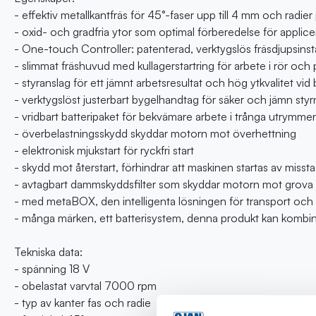
- effektiv metallkantfräs för 45°-faser upp till 4 mm och radi
- oxid- och gradfria ytor som optimal förberedelse för appli
- One-touch Controller: patenterad, verktygslös fräsdjupsinstäl
- slimmat fräshuvud med kullagerstartring för arbete i rör och
- styranslag för ett jämnt arbetsresultat och hög ytkvalitet vid
- verktygslöst justerbart bygelhandtag för säker och jämn styr
- vridbart batteripaket för bekvämare arbete i trånga utrymme
- överbelastningsskydd skyddar motorn mot överhettning
- elektronisk mjukstart för ryckfri start
- skydd mot återstart, förhindrar att maskinen startas av missta
- avtagbart dammskyddsfilter som skyddar motorn mot grova p
- med metaBOX, den intelligenta lösningen för transport och 
- många märken, ett batterisystem, denna produkt kan kombin
Tekniska data:
- spänning 18 V
- obelastat varvtal 7000 rpm
- typ av kanter fas och radie