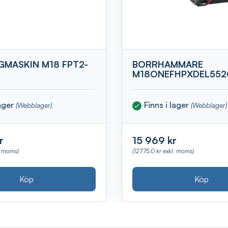
MASKIN M18 FPT2-
BORRHAMMARE
M18ONEFHPXDEL552
lager
Finns i lager
(Webblager)
(Webblager)
r
15 969 kr
. moms)
(12775.0 kr exkl. moms)
Köp
Köp