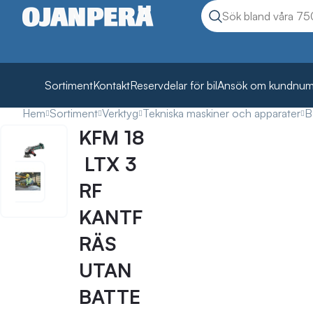
Sök
Sök produkter
Sortiment
Kontakt
Reservdelar för bil
Ansök om kundnu
Hem
Sortiment
Verktyg
Tekniska maskiner och apparater
B
KFM 18
LTX 3
RF
KANTF
RÄS
UTAN
BATTE