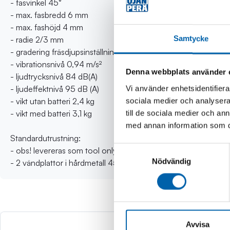
- fasvinkel 45°
- max. fasbredd 6 mm
- max. fashöjd 4 mm
Samtycke
- radie 2/3 mm
- gradering fräsdjupsinställning 0,1 mm
- vibrationsnivå 0,94 m/s²
Denna webbplats använder 
- ljudtrycksnivå 84 dB(A)
- ljudeffektnivå 95 dB (A)
Vi använder enhetsidentifierar
- vikt utan batteri 2,4 kg
sociala medier och analysera 
- vikt med batteri 3,1 kg
till de sociala medier och a
med annan information som du 
Standardutrustning:
Samtyckesval
- obs! levereras som tool only (batteri och laddare ingår ej)
Nödvändig
- 2 vändplattor i hårdmetall 45°-fas, 2 vändplattor i hårdmeta
Avvisa