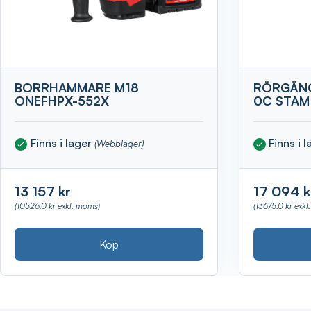
BORRHAMMARE M18
RÖRGÄNG
ONEFHPX-552X
0C STAM
Finns i lager
Finns i 
(Webblager)
13 157 kr
17 094 k
(10526.0 kr exkl. moms)
(13675.0 kr exkl
Köp