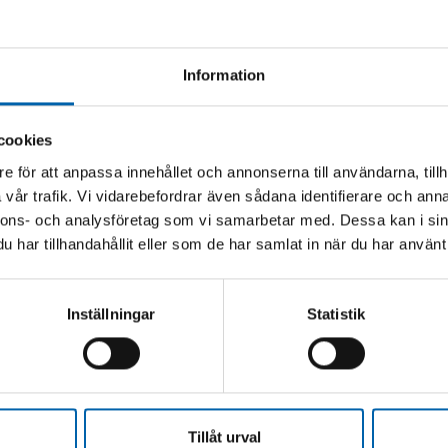
Information
cookies
e för att anpassa innehållet och annonserna till användarna, tillh
vår trafik. Vi vidarebefordrar även sådana identifierare och anna
nnons- och analysföretag som vi samarbetar med. Dessa kan i sin
har tillhandahållit eller som de har samlat in när du har använt 
Inställningar
Statistik
ll radie R2, 2 vändplattor i hårdmetall radie R3, styranslag, skr
Andra köpte även
Tillåt urval