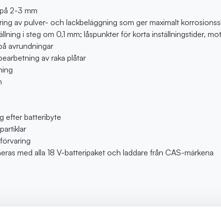
er på 2-3 mm
cering av pulver- och lackbeläggning som ger maximalt korrosions
lning i steg om 0,1 mm; låspunkter för korta inställningstider, mot
 på avrundningar
 bearbetning av raka plåtar
ning
n
g efter batteribyte
artiklar
förvaring
eras med alla 18 V-batteripaket och laddare från CAS-märkena