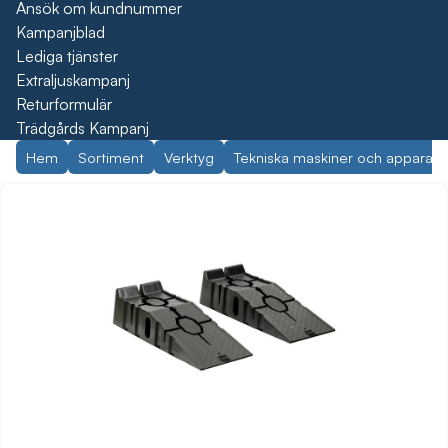
Ansök om kundnummer
Kampanjblad
Lediga tjänster
Extraljuskampanj
Returformulär
Trädgårds Kampanj
Hem
Sortiment
Verktyg
Tekniska maskiner och apparate