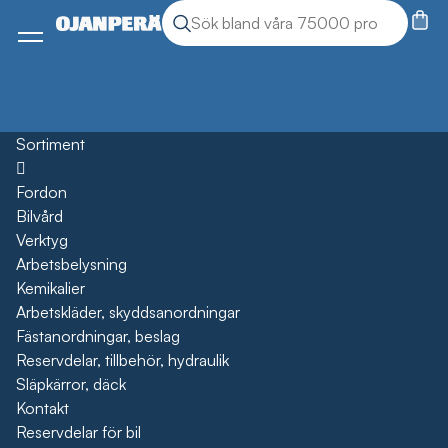
Sök
Sök produkter
Meny
Sortiment
Öppna
Fordon
Bilvård
Verktyg
Arbetsbelysning
Kemikalier
Arbetskläder, skyddsanordningar
Fästanordningar, beslag
Reservdelar, tillbehör, hydraulik
Släpkärror, däck
Kontakt
Reservdelar för bil