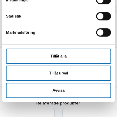
VASSKLIPPARE
VEDKLYV 7TON
52CM MED STATIV
Statistik
Finns i lager
Finns i lager
Marknadsföring
749 kr
2 995 kr
Tillåt alla
(599.0 kr exkl. moms)
(2396.0 kr exkl. moms)
Tillåt urval
Köp
Köp
Avvisa
Relaterade produkter