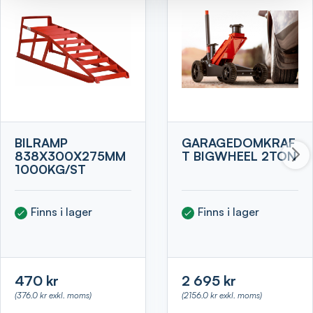
BILRAMP
GARAGEDOMKRAF
838X300X275MM
T BIGWHEEL 2TON
1000KG/ST
Finns i lager
Finns i lager
470 kr
2 695 kr
(376.0 kr exkl. moms)
(2156.0 kr exkl. moms)