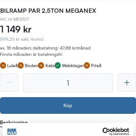
BILRAMP PAR 2,5TON MEGANEX
Art. nr
MEG107
1 149 kr
(919,20 kr exkl. moms)
ex. 18 månaders delbetalning: 47,88 kr/månad
Första månaden är betalningsfri
Luleå
Boden
Kalix
Webblager
Piteå
Köp
Beskrivning