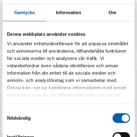
- max. kapacitet 2500 kg / par
Samtycke
Information
Om
- max. hjulbredd 240 mm
- material polypropen
- längd 900 mm, bredd 300 mm, höjd cirka 160 mm
Denna webbplats använder cookies
- vikt 4 kg
Vi använder enhetsidentifierare för att anpassa innehållet
och annonserna till användarna, tillhandahålla funktioner
för sociala medier och analysera vår trafik. Vi
Andra köpte även
vidarebefordrar även sådana identifierare och annan
information från din enhet till de sociala medier och
annons- och analysföretag som vi samarbetar med.
Dessa kan i sin tur kombinera informationen med annan
information som du har tillhandahållit eller som de har
samlat in när du har använt deras tjänster.
Samtyckesval
Nödvändig
Inställningar