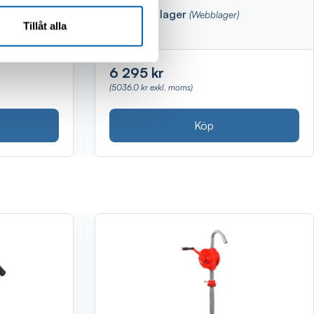
Finns i lager
(Webblager)
Tillåt alla
6 295 kr
(5036.0 kr exkl. moms)
Köp