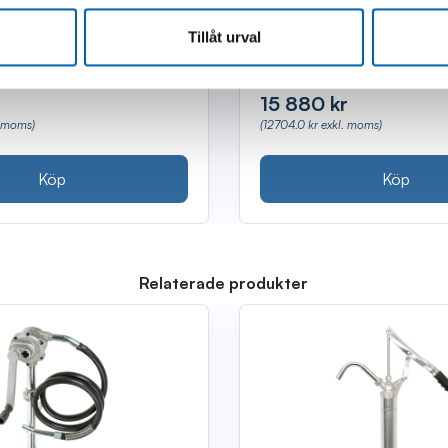
lager
Finns i lager
(Piteå, Kalix, Luleå,
(Webblager)
Tillåt urval
r)
15 880 kr
(12704.0 kr exkl. moms)
. moms)
Köp
Köp
Relaterade produkter