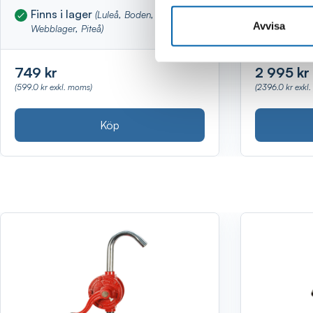
Finns i lager
Finns i 
(Luleå, Boden, Kalix,
Avvisa
Webblager, Piteå)
Webblage
749 kr
2 995 kr
(599.0 kr exkl. moms)
(2396.0 kr exkl
Köp