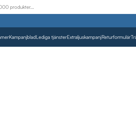
mmer
Kampanjblad
Lediga tjänster
Extraljuskampanj
Returformulär
Tr