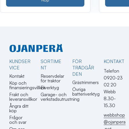
KUNDSER
SORTIME
FÖR
KONTAKT​
VICE
NT
TRÄDGÅR
Telefon
DEN
Kontakt
Reservdelar
0920-23
för traktor
Grästrimmers
Köp och
02 20
finansieringsvillkor
Elverktyg
Övriga
Webb
batteriverktyg
Frakt och
Garage- och
8.30-
leveransvillkor
verkstadsutrustning
15.30
Ångra ditt
köp
webbshop
Frågor
@ojanpera
och svar
.net
Om oss