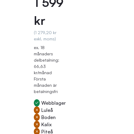
1 599
kr
(1 279,20 kr
exkl. moms)
ex. 18
månaders
delbetalning:
66,63
kr/månad
Första
månaden är
betalningsfri
Webblager
Luleå
Boden
Kalix
Piteå