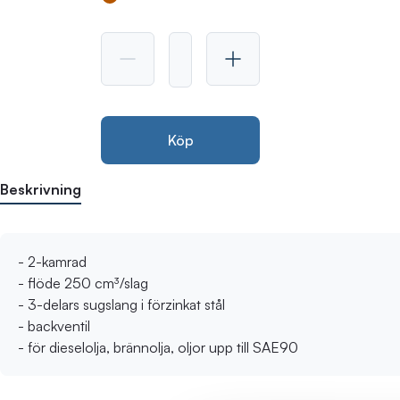
Köp
Beskrivning
- 2-kamrad
- flöde 250 cm³/slag
- 3-delars sugslang i förzinkat stål
- backventil
- för dieselolja, brännolja, oljor upp till SAE90