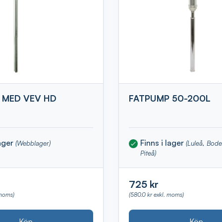
 MED VEV HD
FATPUMP 50-200L
lager
Finns i lager
(Webblager)
(Luleå, Bod
Piteå)
725 kr
 moms)
(580.0 kr exkl. moms)
Köp
Köp