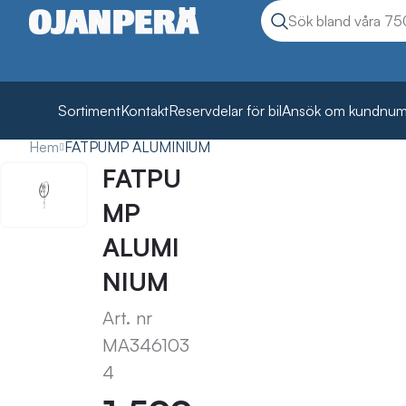
Sök
Sök produkter
Sortiment
Kontakt
Reservdelar för bil
Ansök om kundnu
Hem
FATPUMP ALUMINIUM
FATPU
MP
ALUMI
NIUM
Art. nr
MA346103
4